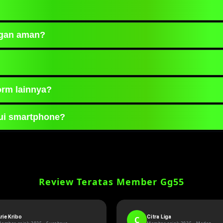
 menyediakan berbagai informasi dan layanan digital
ngan aman?
i domain resmi yang aktif dan memastikan koneks
 kapan saja selama 24 jam sehingga pengguna dapa
orm lainnya?
if, proses akses yang cepat, serta pembaruan inf
ui smartphone?
bagai perangkat mobile sehingga pengguna dapat m
Review Teratas Member Gg55
rie Kribo
Citra Liga
C