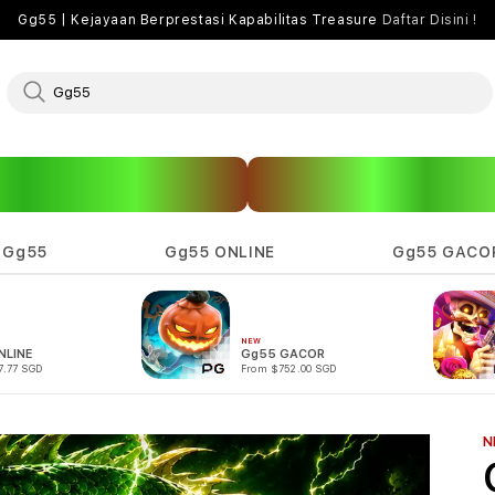
Gg55 | Kejayaan Berprestasi Kapabilitas Treasure
Daftar Disini !
 Gg55
Gg55 ONLINE
Gg55 GACO
NEW
NLINE
Gg55 GACOR
7.77 SGD
From $752.00 SGD
N