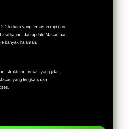
 2D terbaru yang tersusun rapi dan
asil harian, dan update Macau hari
 ke banyak halaman.
i, struktur informasi yang jelas,
Macau yang lengkap, dan
kses.