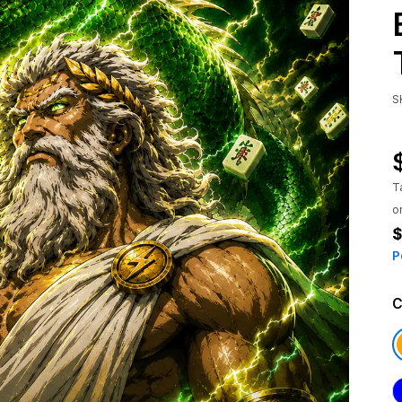
S
T
o
$
P
C