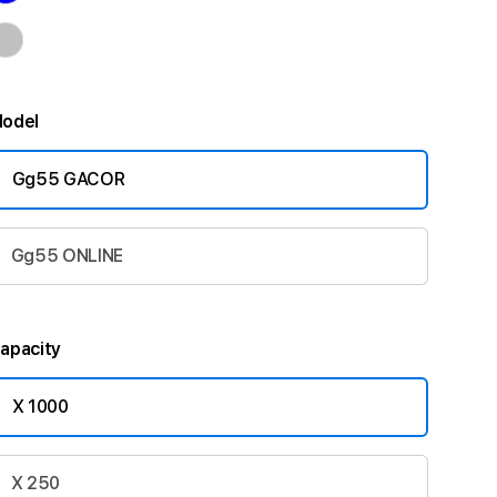
odel
Gg55 GACOR
Gg55 ONLINE
apacity
X 1000
X 250