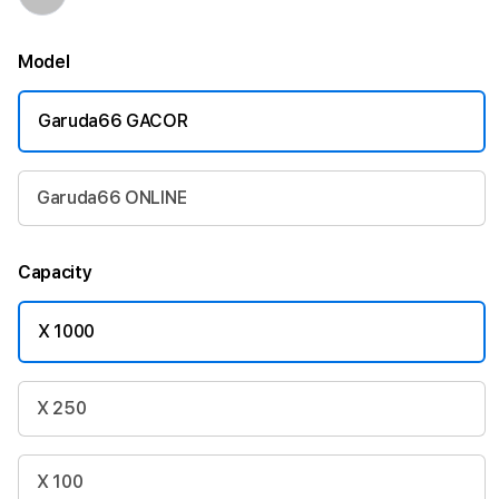
Model
Garuda66 GACOR
Garuda66 ONLINE
Capacity
X 1000
X 250
X 100