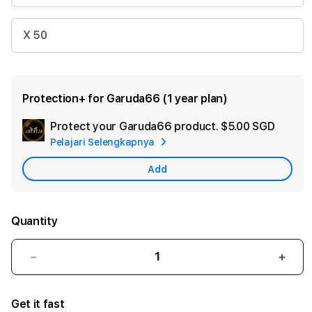
X 50
Protection+ for Garuda66 (1 year plan)
Protect your Garuda66 product.
$5.00 SGD
Add
Pelajari Selengkapnya
Apple
Care
Add
Quantity
Decrease
Incr
quantity
quant
for
for
Get it fast
Garuda66
Garu