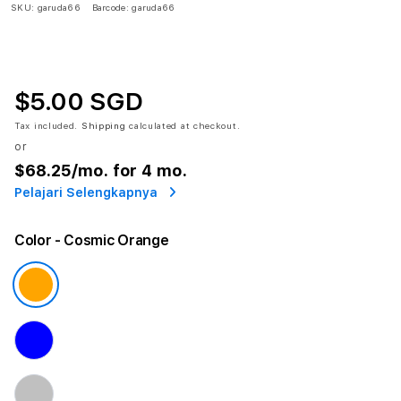
SKU:
garuda66
Barcode:
garuda66
$5.00 SGD
Tax included.
Shipping
calculated at checkout.
or
$68.25
/mo. for 4 mo.
Pelajari Selengkapnya
Color
- Cosmic Orange