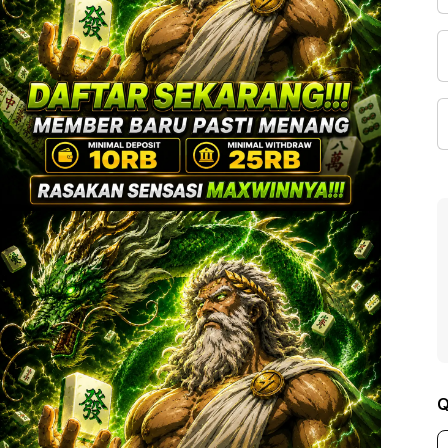
Open
media
3
in
modal
Q