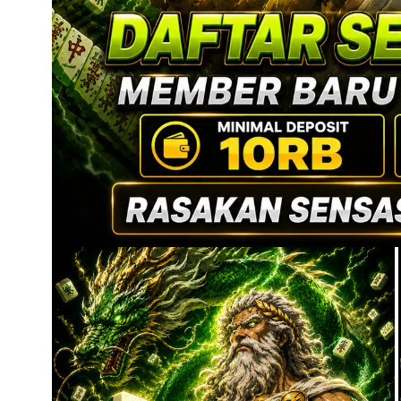
Open
media
1
in
modal