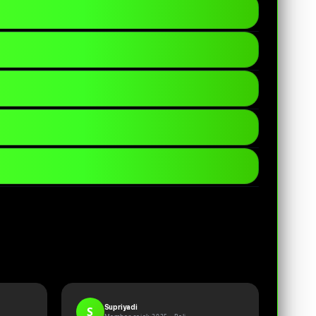
digital yang dapat diakses dengan mudah
si internet yang digunakan stabil agar
at memperoleh informasi dan layanan yang
formasi secara berkala untuk memberikan
mengakses platform dengan mudah melalui
Supriyadi
S