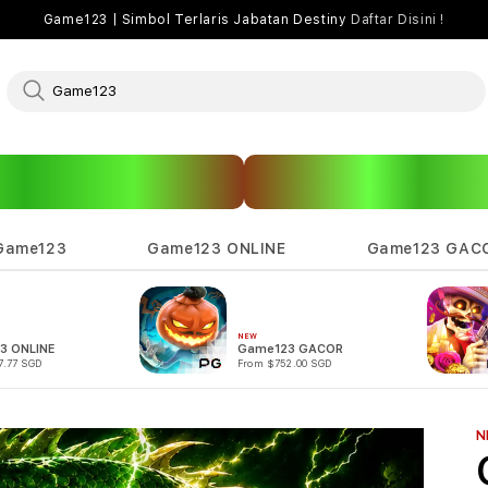
Game123 | Simbol Terlaris Jabatan Destiny
Daftar Disini !
Game123
Game123 ONLINE
Game123 GAC
NEW
3 ONLINE
Game123 GACOR
7.77 SGD
From $752.00 SGD
N