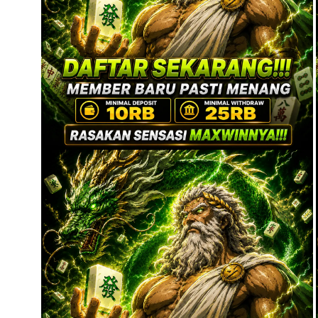
Open
media
2
in
modal