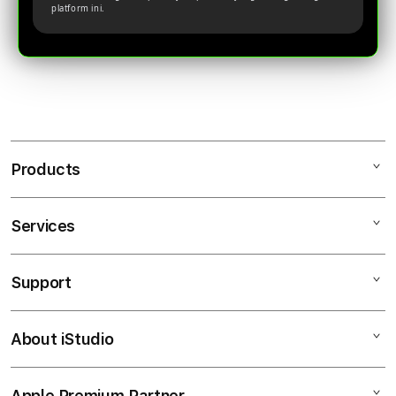
platform ini.
Products
Services
Eropa88
SITUS Eropa88
Support
AppleCare+
SLOT Eropa88
Corporate
Eropa88 ONLINE
About iStudio
My Account
Eropa88 ONLINE
Eropa88 GACOR
Collection & Delivery
Elush Service Provider
APK Eropa88
Apple Premium Partner