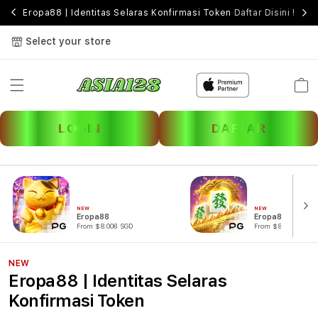
Eropa88 | Identitas Selaras Konfirmasi Token
Daftar Disini !
Select your store
Cart
LOGIN
DAFTAR
NEW
NEW
Eropa88
Eropa88 ONLINE
From $8.008 SGD
From $807.77 SGD
NEW
Eropa88 | Identitas Selaras
Konfirmasi Token