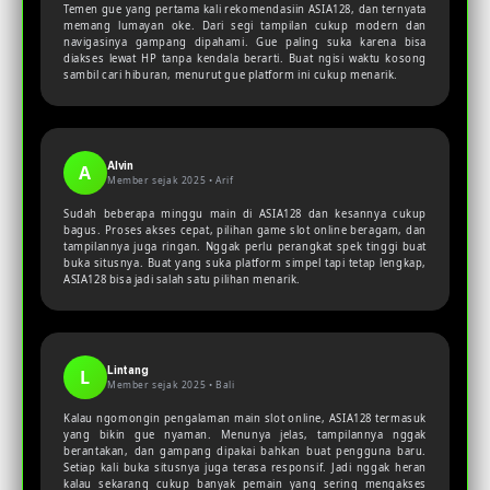
Temen gue yang pertama kali rekomendasiin ASIA128, dan ternyata
memang lumayan oke. Dari segi tampilan cukup modern dan
navigasinya gampang dipahami. Gue paling suka karena bisa
diakses lewat HP tanpa kendala berarti. Buat ngisi waktu kosong
sambil cari hiburan, menurut gue platform ini cukup menarik.
Alvin
A
Member sejak 2025 •
Arif
Sudah beberapa minggu main di ASIA128 dan kesannya cukup
bagus. Proses akses cepat, pilihan game slot online beragam, dan
tampilannya juga ringan. Nggak perlu perangkat spek tinggi buat
buka situsnya. Buat yang suka platform simpel tapi tetap lengkap,
ASIA128 bisa jadi salah satu pilihan menarik.
Lintang
L
Member sejak 2025 •
Bali
Kalau ngomongin pengalaman main slot online, ASIA128 termasuk
yang bikin gue nyaman. Menunya jelas, tampilannya nggak
berantakan, dan gampang dipakai bahkan buat pengguna baru.
Setiap kali buka situsnya juga terasa responsif. Jadi nggak heran
kalau sekarang cukup banyak pemain yang sering mengakses