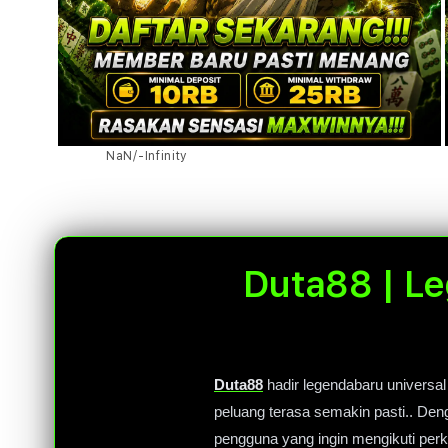
Open
Open
Open
of
NaN
/
-Infinity
media
media
media
4
6
8
in
in
in
modal
modal
modal
Duta88 | Le
Duta88
hadir legendabaru universal
peluang terasa semakin pasti.. Den
pengguna yang ingin mengikuti perkem