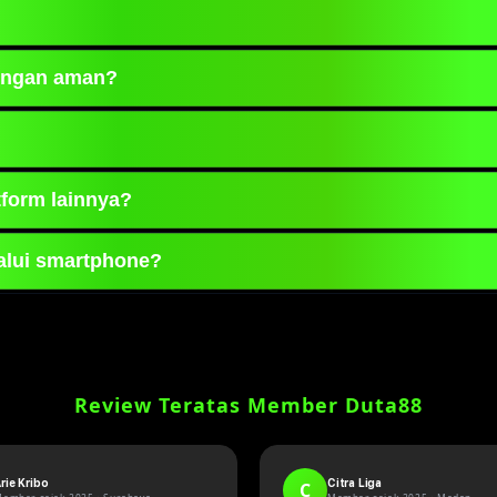
g menyediakan berbagai informasi dan layanan digita
engan aman?
ui domain resmi yang aktif dan memastikan konek
es kapan saja selama 24 jam sehingga pengguna dapa
tform lainnya?
sif, proses akses yang cepat, serta pembaruan in
alui smartphone?
rbagai perangkat mobile sehingga pengguna dapat 
Review Teratas Member Duta88
rie Kribo
Citra Liga
C