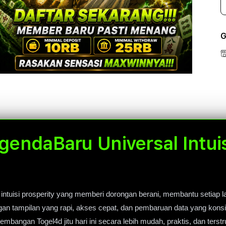
G
Open
Open
Open
media
media
media
5
7
9
in
in
in
modal
modal
modal
gendaBaru Universal Intuis
 intuisi prosperity yang memberi dorongan berani, membantu setiap 
gan tampilan yang rapi, akses cepat, dan pembaruan data yang konsis
bangan Togel4d jitu hari ini secara lebih mudah, praktis, dan terstr