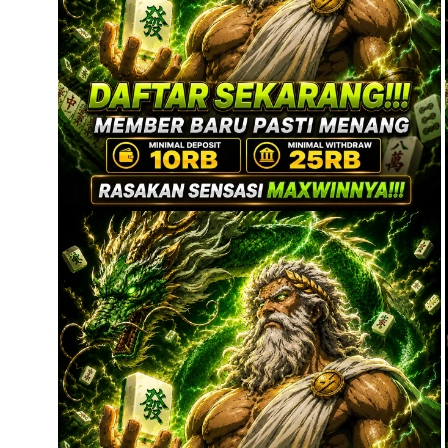
Open
media
2
in
modal