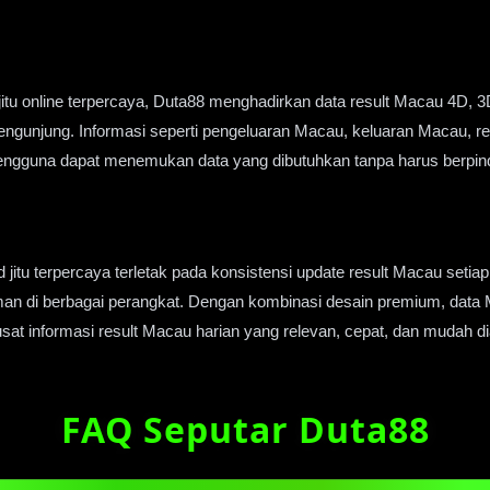
jitu online terpercaya, Duta88 menghadirkan data result Macau 4D, 3
ngunjung. Informasi seperti pengeluaran Macau, keluaran Macau, re
r pengguna dapat menemukan data yang dibutuhkan tanpa harus berpi
jitu terpercaya terletak pada konsistensi update result Macau setiap h
an di berbagai perangkat. Dengan kombinasi desain premium, data 
sat informasi result Macau harian yang relevan, cepat, dan mudah d
FAQ Seputar Duta88