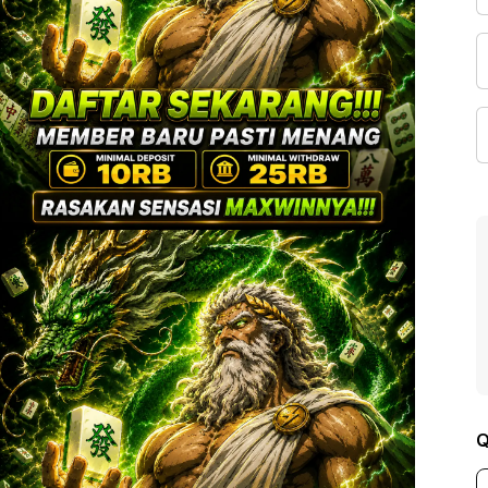
Open
media
3
in
modal
Q