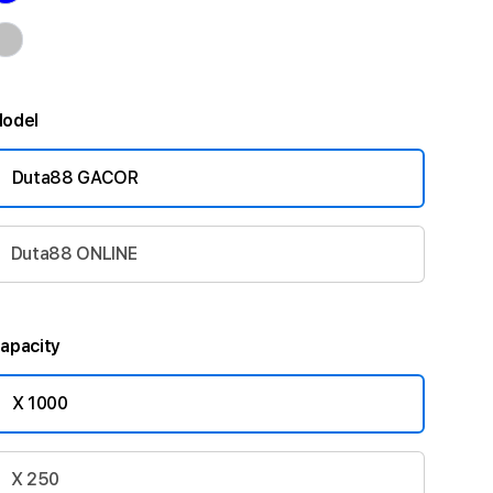
odel
Duta88 GACOR
Duta88 ONLINE
apacity
X 1000
X 250