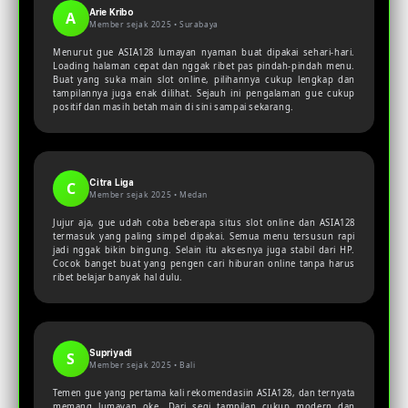
Arie Kribo
A
Member sejak 2025 •
Surabaya
Menurut gue ASIA128 lumayan nyaman buat dipakai sehari-hari.
Loading halaman cepat dan nggak ribet pas pindah-pindah menu.
Buat yang suka main slot online, pilihannya cukup lengkap dan
tampilannya juga enak dilihat. Sejauh ini pengalaman gue cukup
positif dan masih betah main di sini sampai sekarang.
Citra Liga
C
Member sejak 2025 •
Medan
Jujur aja, gue udah coba beberapa situs slot online dan ASIA128
termasuk yang paling simpel dipakai. Semua menu tersusun rapi
jadi nggak bikin bingung. Selain itu aksesnya juga stabil dari HP.
Cocok banget buat yang pengen cari hiburan online tanpa harus
ribet belajar banyak hal dulu.
Supriyadi
S
Member sejak 2025 •
Bali
Temen gue yang pertama kali rekomendasiin ASIA128, dan ternyata
memang lumayan oke. Dari segi tampilan cukup modern dan