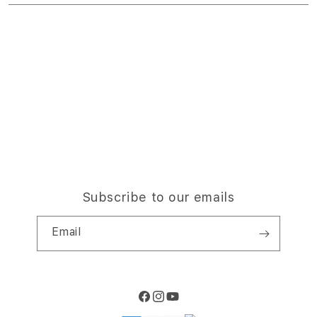
Dolar77 LOGIN
Find an iStudio near you
Contact Us
Trade-in
Why Shop at iStudio
FAQ
Traveller’s Reservation
Elush Corporate Website
Privacy Policy
Site Terms of Use
Subscribe to our emails
Email
Facebook
Instagram
YouTube
Payment