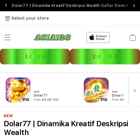
Dolar77 | Dinamika Kreatif Deskripsi Wealth
Daftar Disini !
Select your store
Cart
LOGIN
DAFTAR
NEW
NEW
Dolar77
Dolar77 ONLINE
From $8.008 SGD
From $807.77 SGD
NEW
Dolar77 | Dinamika Kreatif Deskripsi
Wealth