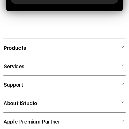
Products
Services
Dolar77
SITUS Dolar77
Support
AppleCare+
SLOT Dolar77
Corporate
Dolar77 ONLINE
About iStudio
My Account
Dolar77 ONLINE
Dolar77 GACOR
Collection & Delivery
Elush Service Provider
APK Dolar77
Apple Premium Partner
About Us
Returns & Exchanges
Financing Options