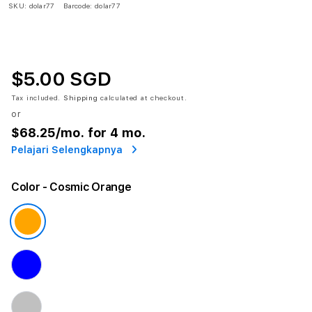
SKU:
dolar77
Barcode:
dolar77
$5.00 SGD
Tax included.
Shipping
calculated at checkout.
or
$68.25
/mo. for 4 mo.
Pelajari Selengkapnya
Color
- Cosmic Orange