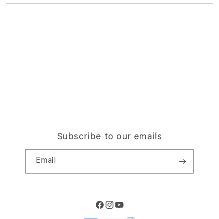
Depo500 LOGIN
Find an iStudio near you
Contact Us
Trade-in
Why Shop at iStudio
FAQ
Traveller’s Reservation
Elush Corporate Website
Privacy Policy
Site Terms of Use
Subscribe to our emails
Email
Facebook
Instagram
YouTube
Payment