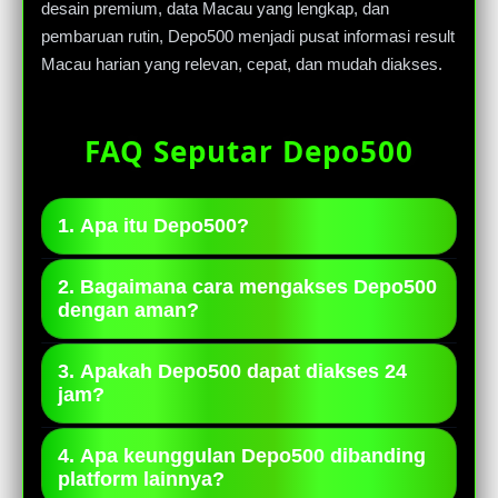
desain premium, data Macau yang lengkap, dan
pembaruan rutin, Depo500 menjadi pusat informasi result
Macau harian yang relevan, cepat, dan mudah diakses.
FAQ Seputar Depo500
1. Apa itu Depo500?
Depo500 adalah sebuah platform online
2. Bagaimana cara mengakses Depo500
yang menyediakan berbagai informasi
dengan aman?
dan layanan digital yang dapat diakses
Pengguna dapat mengakses Depo500
dengan mudah melalui perangkat
3. Apakah Depo500 dapat diakses 24
melalui domain resmi yang aktif dan
jam?
desktop maupun mobile.
memastikan koneksi internet yang
Ya, Depo500 dirancang untuk dapat
digunakan stabil agar pengalaman akses
4. Apa keunggulan Depo500 dibanding
diakses kapan saja selama 24 jam
platform lainnya?
menjadi lebih lancar.