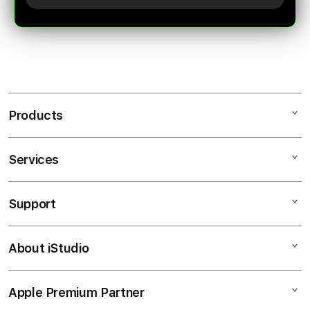
Products
Services
Depo500
SITUS Depo500
Support
AppleCare+
SLOT Depo500
Corporate
Depo500 ONLINE
About iStudio
My Account
Depo500 ONLINE
Depo500 GACOR
Collection & Delivery
Elush Service Provider
APK Depo500
Apple Premium Partner
About Us
Returns & Exchanges
Financing Options