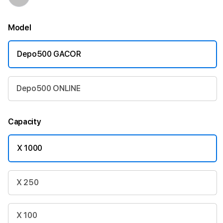
Model
Depo500 GACOR
Depo500 ONLINE
Capacity
X 1000
X 250
X 100