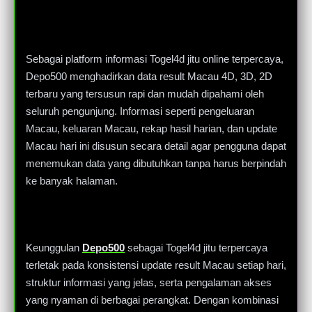
Sebagai platform informasi Togel4d jitu online terpercaya,
Depo500 menghadirkan data result Macau 4D, 3D, 2D
terbaru yang tersusun rapi dan mudah dipahami oleh
seluruh pengunjung. Informasi seperti pengeluaran
Macau, keluaran Macau, rekap hasil harian, dan update
Macau hari ini disusun secara detail agar pengguna dapat
menemukan data yang dibutuhkan tanpa harus berpindah
ke banyak halaman.
Keunggulan
Depo500
sebagai Togel4d jitu terpercaya
terletak pada konsistensi update result Macau setiap hari,
struktur informasi yang jelas, serta pengalaman akses
yang nyaman di berbagai perangkat. Dengan kombinasi