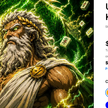
S
T
o
$
P
C