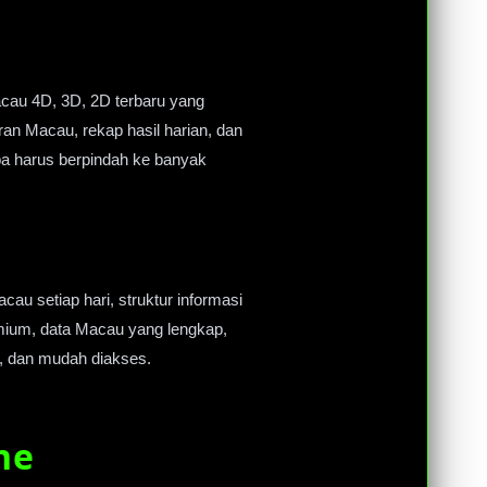
Macau 4D, 3D, 2D terbaru yang
ran Macau, rekap hasil harian, dan
pa harus berpindah ke banyak
cau setiap hari, struktur informasi
mium, data Macau yang lengkap,
t, dan mudah diakses.
ne