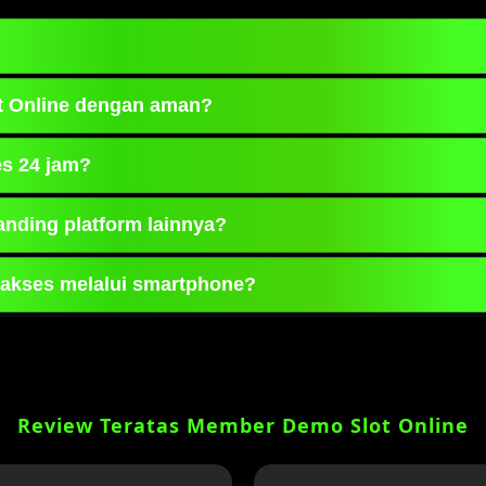
 online yang menyediakan berbagai informasi dan l
t Online dengan aman?
 mobile.
e melalui domain resmi yang aktif dan memastikan ko
es 24 jam?
at diakses kapan saja selama 24 jam sehingga penggu
anding platform lainnya?
yang responsif, proses akses yang cepat, serta pe
akses melalui smartphone?
ebih nyaman.
n untuk berbagai perangkat mobile sehingga penggun
C.
Review Teratas Member Demo Slot Online