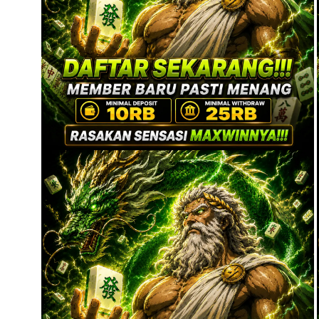
Open
media
2
in
modal