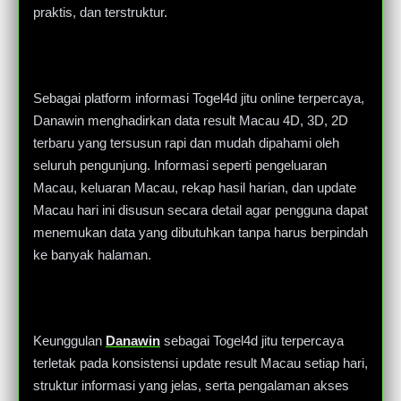
praktis, dan terstruktur.
Sebagai platform informasi Togel4d jitu online terpercaya,
Danawin menghadirkan data result Macau 4D, 3D, 2D
terbaru yang tersusun rapi dan mudah dipahami oleh
seluruh pengunjung. Informasi seperti pengeluaran
Macau, keluaran Macau, rekap hasil harian, dan update
Macau hari ini disusun secara detail agar pengguna dapat
menemukan data yang dibutuhkan tanpa harus berpindah
ke banyak halaman.
Keunggulan
Danawin
sebagai Togel4d jitu terpercaya
terletak pada konsistensi update result Macau setiap hari,
struktur informasi yang jelas, serta pengalaman akses