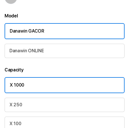
Model
Danawin GACOR
Danawin ONLINE
Capacity
X 1000
X 250
X 100