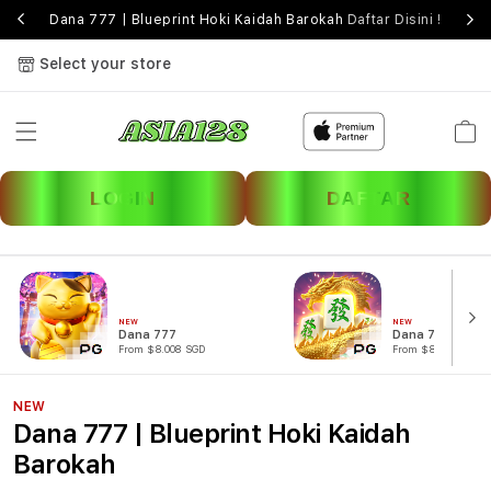
Dana 777 | Blueprint Hoki Kaidah Barokah
Daftar Disini !
Select your store
Cart
LOGIN
DAFTAR
NEW
NEW
Dana 777
Dana 777 ONLIN
From $8.008 SGD
From $807.77 SGD
NEW
Dana 777 | Blueprint Hoki Kaidah
Barokah