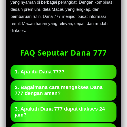
yang nyaman di berbagai perangkat. Dengan kombinasi
desain premium, data Macau yang lengkap, dan
pembaruan rutin, Dana 777 menjadi pusat informasi
result Macau harian yang relevan, cepat, dan mudah
diakses.
FAQ Seputar Dana 777
1. Apa itu Dana 777?
Dana 777 adalah sebuah platform online
2. Bagaimana cara mengakses Dana
yang menyediakan berbagai informasi
777 dengan aman?
dan layanan digital yang dapat diakses
Pengguna dapat mengakses Dana 777
dengan mudah melalui perangkat
3. Apakah Dana 777 dapat diakses 24
melalui domain resmi yang aktif dan
jam?
desktop maupun mobile.
memastikan koneksi internet yang