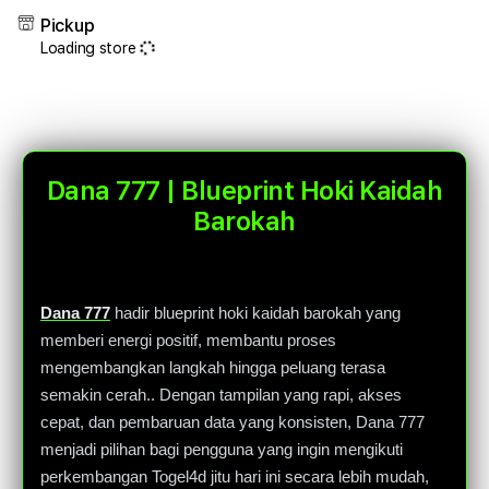
777
777
Pickup
|
|
Loading store
Blueprint
Bluep
Hoki
Hoki
Kaidah
Kaid
Barokah
Baro
Dana 777 | Blueprint Hoki Kaidah
Barokah
Dana 777
hadir blueprint hoki kaidah barokah yang
memberi energi positif, membantu proses
mengembangkan langkah hingga peluang terasa
semakin cerah.. Dengan tampilan yang rapi, akses
cepat, dan pembaruan data yang konsisten, Dana 777
menjadi pilihan bagi pengguna yang ingin mengikuti
perkembangan Togel4d jitu hari ini secara lebih mudah,