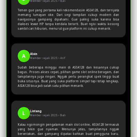
Member sejak 2025 •
Bali
Temen gue yang pertama kali rekomendasiin ASIA128, dan ternyata
memang lumayan oke. Dari segi tampilan cukup modern dan
navigasinya gampang dipahami. Gue paling suka karena bisa
diakses lewat HP tanpa kendala berarti. Buat ngisi waktu kosong
sambil cari hiburan, menurut gue platform ini cukup menarik.
Alvin
A
Member sejak 2025 •
Arif
Sudah beberapa minggu main di ASIA128 dan kesannya cukup
bagus. Proses akses cepat, pilihan game slot online beragam, dan
tampilannya juga ringan. Nggak perlu perangkat spek tinggi buat
buka situsnya. Buat yang suka platform simpel tapi tetap lengkap,
ASIA128 bisa jadi salah satu pilihan menarik.
Lintang
L
Member sejak 2025 •
Bali
Kalau ngomongin pengalaman main slot online, ASIA128 termasuk
yang bikin gue nyaman. Menunya jelas, tampilannya nggak
berantakan, dan gampang dipakai bahkan buat pengguna baru.