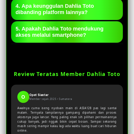
Ya, Dahlia Toto dirancang untuk dapat
digunakan stabil agar pengalaman akses
4. Apa keunggulan Dahlia Toto
diakses kapan saja selama 24 jam
dibanding platform lainnya?
menjadi lebih lancar.
sehingga pengguna dapat memperoleh
Dahlia Toto menawarkan tampilan yang
informasi dan layanan yang tersedia
5. Apakah Dahlia Toto mendukung
responsif, proses akses yang cepat, serta
akses melalui smartphone?
tanpa batasan waktu.
pembaruan informasi secara berkala
Ya, Dahlia Toto telah dioptimalkan untuk
untuk memberikan pengalaman
berbagai perangkat mobile sehingga
pengguna yang lebih nyaman.
pengguna dapat mengakses platform
dengan mudah melalui smartphone
Review Teratas Member Dahlia Toto
maupun tablet serta PC.
Opet Siantar
O
Member sejak 2025 •
Sumatera
Awalnya cuma iseng nyobain main di ASIA128 pas lagi santai
malam. Ternyata tampilannya gampang dipahami dan proses
aksesnya juga lancar. Yang paling enak sih pilihan permainannya
cukup banyak, jadi nggak bikin cepat bosan. Sampai sekarang
masih sering mampir kalau lagi ada waktu luang buat cari hiburan
online.