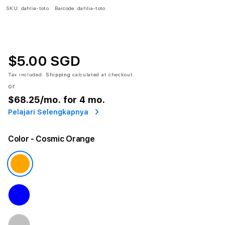
SKU:
dahlia-toto
Barcode:
dahlia-toto
$5.00 SGD
Tax included.
Shipping
calculated at checkout.
or
$68.25
/mo. for 4 mo.
Pelajari Selengkapnya
Color
- Cosmic Orange