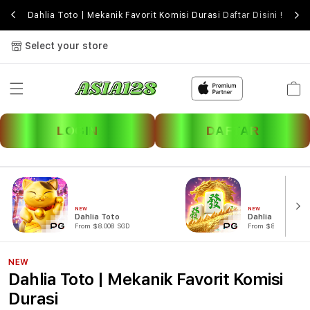
Dahlia Toto | Mekanik Favorit Komisi Durasi
Daftar Disini !
Select your store
Cart
LOGIN
DAFTAR
NEW
NEW
Dahlia Toto
Dahlia Toto ONL
From $8.008 SGD
From $807.77 SGD
NEW
Dahlia Toto | Mekanik Favorit Komisi
Durasi