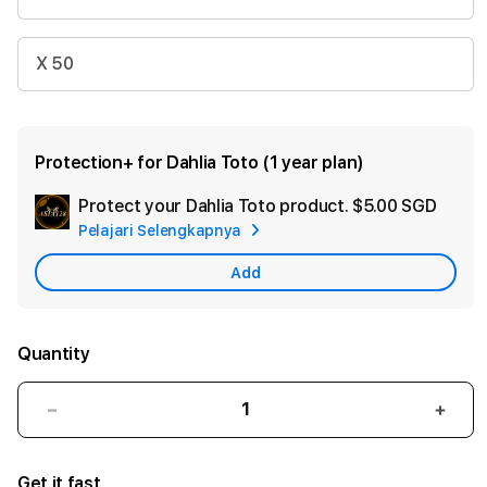
X 50
Protection+ for Dahlia Toto (1 year plan)
Protect your Dahlia Toto product.
$5.00 SGD
Add
Pelajari Selengkapnya
Appl
Care
Add
Quantity
Decrease
Incr
quantity
quant
for
for
Get it fast