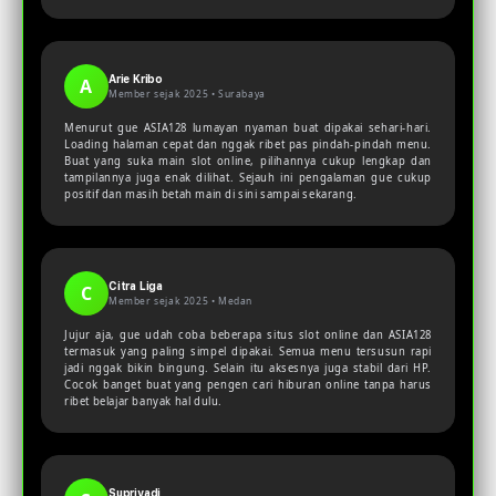
Arie Kribo
A
Member sejak 2025 •
Surabaya
Menurut gue ASIA128 lumayan nyaman buat dipakai sehari-hari.
Loading halaman cepat dan nggak ribet pas pindah-pindah menu.
Buat yang suka main slot online, pilihannya cukup lengkap dan
tampilannya juga enak dilihat. Sejauh ini pengalaman gue cukup
positif dan masih betah main di sini sampai sekarang.
Citra Liga
C
Member sejak 2025 •
Medan
Jujur aja, gue udah coba beberapa situs slot online dan ASIA128
termasuk yang paling simpel dipakai. Semua menu tersusun rapi
jadi nggak bikin bingung. Selain itu aksesnya juga stabil dari HP.
Cocok banget buat yang pengen cari hiburan online tanpa harus
ribet belajar banyak hal dulu.
Supriyadi