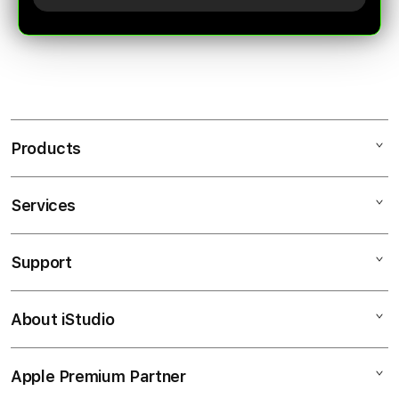
Products
Services
Cina188
SITUS Cina188
Support
AppleCare+
SLOT Cina188
Corporate
Cina188 ONLINE
About iStudio
My Account
Cina188 ONLINE
Cina188 GACOR
Collection & Delivery
Elush Service Provider
APK Cina188
Apple Premium Partner
About Us
Returns & Exchanges
Financing Options