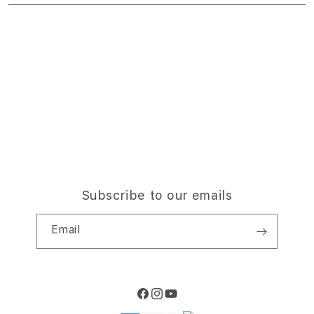
Cina188 LOGIN
Find an iStudio near you
Contact Us
Trade-in
Why Shop at iStudio
FAQ
Traveller’s Reservation
Elush Corporate Website
Privacy Policy
Site Terms of Use
Subscribe to our emails
Email
Facebook
Instagram
YouTube
Payment