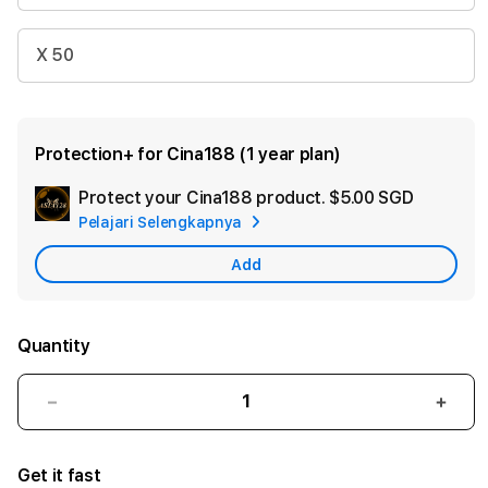
X 50
Protection+ for Cina188 (1 year plan)
Protect your Cina188 product.
$5.00 SGD
Add
Pelajari Selengkapnya
Apple
Care
Add
Quantity
Decrease
Incr
quantity
quant
for
for
Get it fast
Cina188
Cina