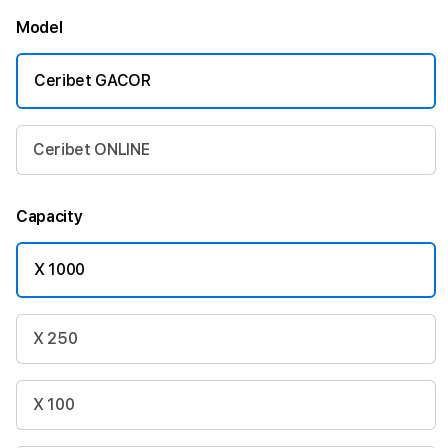
Model
Ceribet GACOR
Ceribet ONLINE
Capacity
X 1000
X 250
X 100