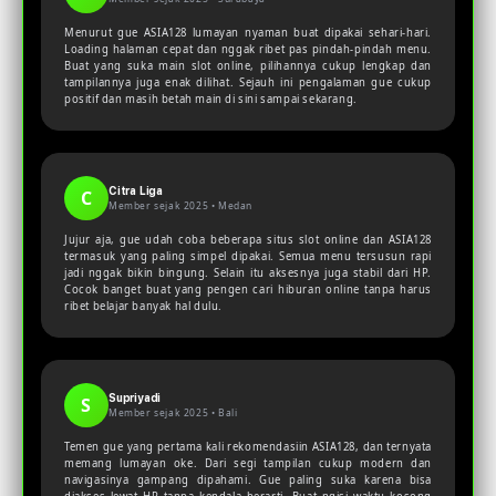
Menurut gue ASIA128 lumayan nyaman buat dipakai sehari-hari.
Loading halaman cepat dan nggak ribet pas pindah-pindah menu.
Buat yang suka main slot online, pilihannya cukup lengkap dan
tampilannya juga enak dilihat. Sejauh ini pengalaman gue cukup
positif dan masih betah main di sini sampai sekarang.
Citra Liga
C
Member sejak 2025 •
Medan
Jujur aja, gue udah coba beberapa situs slot online dan ASIA128
termasuk yang paling simpel dipakai. Semua menu tersusun rapi
jadi nggak bikin bingung. Selain itu aksesnya juga stabil dari HP.
Cocok banget buat yang pengen cari hiburan online tanpa harus
ribet belajar banyak hal dulu.
Supriyadi
S
Member sejak 2025 •
Bali
Temen gue yang pertama kali rekomendasiin ASIA128, dan ternyata
memang lumayan oke. Dari segi tampilan cukup modern dan
navigasinya gampang dipahami. Gue paling suka karena bisa