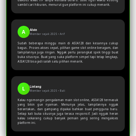
diakses lewat HP tanpa kendala berarti. Buat ngisi waktu kosong
sambil cari hiburan, menurut gue platform ini cukup menarik.
Alvin
A
Member sejak 2025 •
Arif
Sudah beberapa minggu main di ASIA128 dan kesannya cukup
bagus. Proses akses cepat, pilihan game slot online beragam, dan
tampilannya juga ringan. Nggak perlu perangkat spek tinggi buat
buka situsnya. Buat yang suka platform simpel tapi tetap lengkap,
ASIA128 bisa jadi salah satu pilihan menarik.
Lintang
L
Member sejak 2025 •
Bali
Kalau ngomongin pengalaman main slot online, ASIA128 termasuk
yang bikin gue nyaman. Menunya jelas, tampilannya nggak
berantakan, dan gampang dipakai bahkan buat pengguna baru.
Setiap kali buka situsnya juga terasa responsif. Jadi nggak heran
kalau sekarang cukup banyak pemain yang sering mengakses
platform ini.