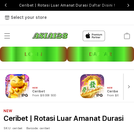
Ceribet | Rotasi Luar Amanat Durasi
Daftar Disini !
Select your store
Cart
LOGIN
DAFTAR
NEW
NEW
Ceribet
Ceribet ONLINE
From $8.008 SGD
From $807.77 SGD
NEW
Ceribet | Rotasi Luar Amanat Durasi
SKU:
ceribet
Barcode:
ceribet