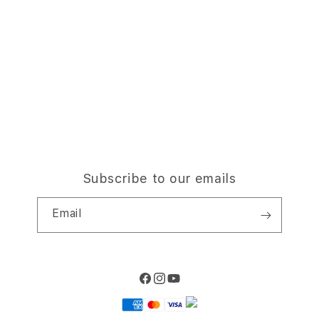
Trade-in
Why Shop at iStudio
FAQ
Traveller’s Reservation
Elush Corporate Website
Privacy Policy
Site Terms of Use
Subscribe to our emails
Email
Facebook
Instagram
YouTube
Payment
methods