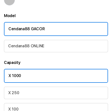
Model
Cendana88 GACOR
Cendana88 ONLINE
Capacity
X 1000
X 250
X 100