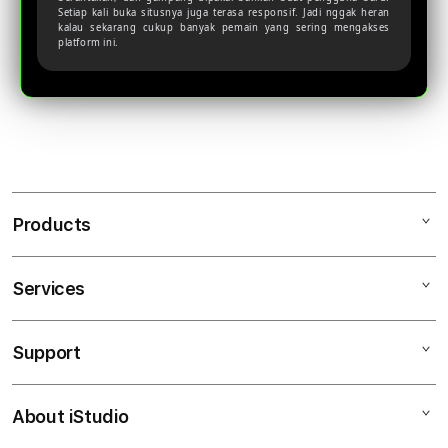
Setiap kali buka situsnya juga terasa responsif. Jadi nggak heran
kalau sekarang cukup banyak pemain yang sering mengakses
platform ini.
Products
Services
Cendana88
SITUS Cendana88
Support
AppleCare+
SLOT Cendana88
Corporate
Cendana88 ONLINE
About iStudio
My Account
Cendana88 ONLINE
Cendana88 GACOR