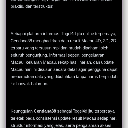
praktis, dan terstruktur.
Sebagai platform informasi Togel4d jitu online terpercaya,
Cendana88 menghadirkan data result Macau 4D, 3D, 2D
terbaru yang tersusun rapi dan mudah dipahami oleh
seluruh pengunjung. Informasi seperti pengeluaran
Macau, keluaran Macau, rekap hasil harian, dan update
Macau hari ini disusun secara detail agar pengguna dapat
menemukan data yang dibutuhkan tanpa harus berpindah
ke banyak halaman.
Keunggulan
Cendana88
sebagai Togel4d jitu terpercaya
terletak pada konsistensi update result Macau setiap hari,
struktur informasi yang jelas, serta pengalaman akses