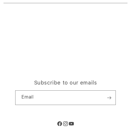
Financing Options
Cctoto LOGIN
Find an iStudio near you
Contact Us
Trade-in
Why Shop at iStudio
FAQ
Traveller’s Reservation
Elush Corporate Website
Privacy Policy
Site Terms of Use
Subscribe to our emails
Email
Facebook
Instagram
YouTube
Payment