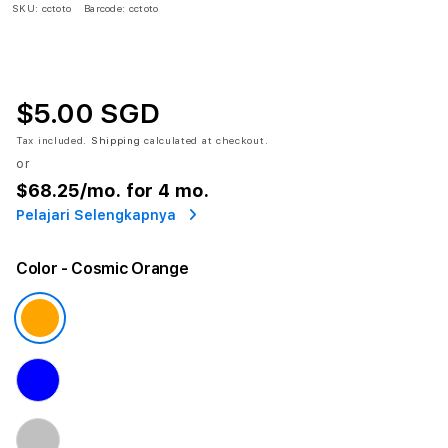
SKU:
cctoto
Barcode:
cctoto
$5.00 SGD
Tax included.
Shipping
calculated at checkout.
or
$68.25
/mo. for 4 mo.
Pelajari Selengkapnya
Color
- Cosmic Orange