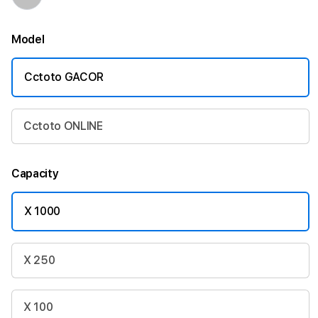
Model
Cctoto GACOR
Cctoto ONLINE
Capacity
X 1000
X 250
X 100