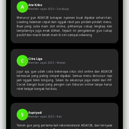
Arie Kribo
A
Member sejak 2025 •
Surabaya
Menurut gue ASIA128 lumayan nyaman buat dipakai sehari-hari.
Loading halaman cepat dan nggak ribet pas pindah-pindah menu.
Buat yang suka main slot online, pilihannya cukup lengkap dan
tampilannya juga enak dilihat. Sejauh ini pengalaman gue cukup
positif dan masih betah main di sini sampai sekarang.
Citra Liga
C
Member sejak 2025 •
Medan
Jujur aja, gue udah coba beberapa situs slot online dan ASIA128
termasuk yang paling simpel dipakai. Semua menu tersusun rapi
jadi nggak bikin bingung. Selain itu aksesnya juga stabil dari HP.
Cocok banget buat yang pengen cari hiburan online tanpa harus
ribet belajar banyak hal dulu.
Supriyadi
S
Member sejak 2025 •
Bali
Temen gue yang pertama kali rekomendasiin ASIA128, dan ternyata