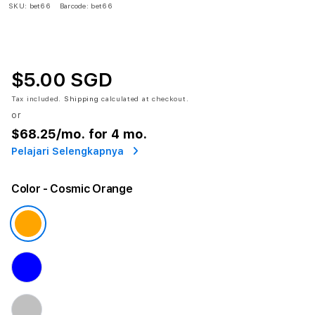
SKU:
bet66
Barcode:
bet66
$5.00 SGD
Tax included.
Shipping
calculated at checkout.
or
$68.25
/mo. for 4 mo.
Pelajari Selengkapnya
Color
- Cosmic Orange