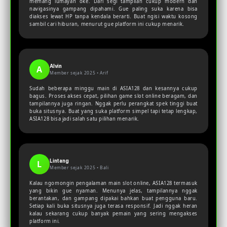
memang lumayan oke. Dari segi tampilan cukup modern dan
navigasinya gampang dipahami. Gue paling suka karena bisa
diakses lewat HP tanpa kendala berarti. Buat ngisi waktu kosong
sambil cari hiburan, menurut gue platform ini cukup menarik.
Alvin
A
Member sejak 2025 •
Arif
Sudah beberapa minggu main di ASIA128 dan kesannya cukup
bagus. Proses akses cepat, pilihan game slot online beragam, dan
tampilannya juga ringan. Nggak perlu perangkat spek tinggi buat
buka situsnya. Buat yang suka platform simpel tapi tetap lengkap,
ASIA128 bisa jadi salah satu pilihan menarik.
Lintang
L
Member sejak 2025 •
Bali
Kalau ngomongin pengalaman main slot online, ASIA128 termasuk
yang bikin gue nyaman. Menunya jelas, tampilannya nggak
berantakan, dan gampang dipakai bahkan buat pengguna baru.
Setiap kali buka situsnya juga terasa responsif. Jadi nggak heran
kalau sekarang cukup banyak pemain yang sering mengakses
platform ini.