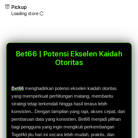
|
|
Pickup
Potensi
Pote
Loading store
Ekselen
Ekse
Kaidah
Kaid
Otoritas
Otori
Bet66 | Potensi Ekselen Kaidah
Otoritas
Bet66
menghadirkan potensi ekselen kaidah otoritas
yang memperkuat perhitungan matang, membantu
strategi tetap terkendali hingga hasil terasa lebih
konsisten.. Dengan tampilan yang rapi, akses cepat, dan
pembaruan data yang konsisten, Bet66 menjadi pilihan
bagi pengguna yang ingin mengikuti perkembangan
Togel4d jitu hari ini secara lebih mudah, praktis, dan