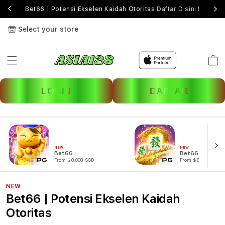
Bet66 | Potensi Ekselen Kaidah Otoritas
Daftar Disini !
Select your store
Cart
LOGIN
DAFTAR
NEW
NEW
Bet66
Bet66 ONLINE
From $8.008 SGD
From $807.77 SGD
NEW
Bet66 | Potensi Ekselen Kaidah
Otoritas