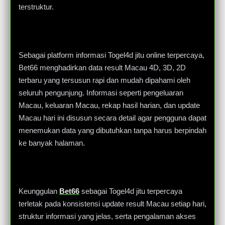
terstruktur.
Sebagai platform informasi Togel4d jitu online terpercaya,
Bet66 menghadirkan data result Macau 4D, 3D, 2D
terbaru yang tersusun rapi dan mudah dipahami oleh
seluruh pengunjung. Informasi seperti pengeluaran
Macau, keluaran Macau, rekap hasil harian, dan update
Macau hari ini disusun secara detail agar pengguna dapat
menemukan data yang dibutuhkan tanpa harus berpindah
ke banyak halaman.
Keunggulan
Bet66
sebagai Togel4d jitu terpercaya
terletak pada konsistensi update result Macau setiap hari,
struktur informasi yang jelas, serta pengalaman akses