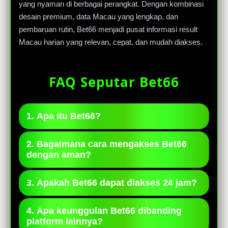
yang nyaman di berbagai perangkat. Dengan kombinasi
desain premium, data Macau yang lengkap, dan
pembaruan rutin, Bet66 menjadi pusat informasi result
Macau harian yang relevan, cepat, dan mudah diakses.
FAQ Seputar Bet66
1. Apa itu Bet66?
Bet66 adalah sebuah platform online
2. Bagaimana cara mengakses Bet66
yang menyediakan berbagai informasi
dengan aman?
dan layanan digital yang dapat diakses
Pengguna dapat mengakses Bet66
dengan mudah melalui perangkat
3. Apakah Bet66 dapat diakses 24 jam?
melalui domain resmi yang aktif dan
desktop maupun mobile.
Ya, Bet66 dirancang untuk dapat diakses
memastikan koneksi internet yang
4. Apa keunggulan Bet66 dibanding
kapan saja selama 24 jam sehingga
digunakan stabil agar pengalaman akses
platform lainnya?