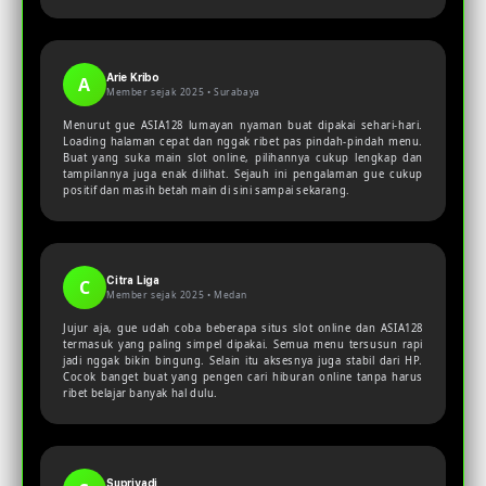
Arie Kribo
A
Member sejak 2025 •
Surabaya
Menurut gue ASIA128 lumayan nyaman buat dipakai sehari-hari.
Loading halaman cepat dan nggak ribet pas pindah-pindah menu.
Buat yang suka main slot online, pilihannya cukup lengkap dan
tampilannya juga enak dilihat. Sejauh ini pengalaman gue cukup
positif dan masih betah main di sini sampai sekarang.
Citra Liga
C
Member sejak 2025 •
Medan
Jujur aja, gue udah coba beberapa situs slot online dan ASIA128
termasuk yang paling simpel dipakai. Semua menu tersusun rapi
jadi nggak bikin bingung. Selain itu aksesnya juga stabil dari HP.
Cocok banget buat yang pengen cari hiburan online tanpa harus
ribet belajar banyak hal dulu.
Supriyadi