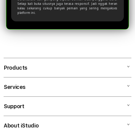
Setiap kali buka situsnya juga terasa responsif. Jadi nggak heran
kalau sekarang cukup banyak pemain yang sering mengakses
platform ini.
Products
Services
Benteng168
SITUS Benteng168
Support
AppleCare+
SLOT Benteng168
Corporate
Benteng168 ONLINE
About iStudio
My Account
Benteng168 ONLINE
Benteng168 GACOR