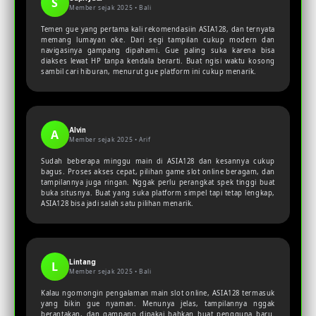
S
Member sejak 2025 •
Bali
Temen gue yang pertama kali rekomendasiin ASIA128, dan ternyata
memang lumayan oke. Dari segi tampilan cukup modern dan
navigasinya gampang dipahami. Gue paling suka karena bisa
diakses lewat HP tanpa kendala berarti. Buat ngisi waktu kosong
sambil cari hiburan, menurut gue platform ini cukup menarik.
Alvin
A
Member sejak 2025 •
Arif
Sudah beberapa minggu main di ASIA128 dan kesannya cukup
bagus. Proses akses cepat, pilihan game slot online beragam, dan
tampilannya juga ringan. Nggak perlu perangkat spek tinggi buat
buka situsnya. Buat yang suka platform simpel tapi tetap lengkap,
ASIA128 bisa jadi salah satu pilihan menarik.
Lintang
L
Member sejak 2025 •
Bali
Kalau ngomongin pengalaman main slot online, ASIA128 termasuk
yang bikin gue nyaman. Menunya jelas, tampilannya nggak
berantakan, dan gampang dipakai bahkan buat pengguna baru.