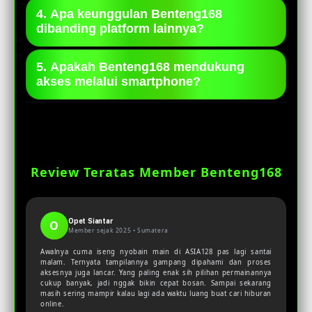
Ya, Benteng168 dirancang untuk dapat
digunakan stabil agar pengalaman akses
4. Apa keunggulan Benteng168
diakses kapan saja selama 24 jam
dibanding platform lainnya?
menjadi lebih lancar.
sehingga pengguna dapat memperoleh
Benteng168 menawarkan tampilan yang
informasi dan layanan yang tersedia
5. Apakah Benteng168 mendukung
responsif, proses akses yang cepat, serta
akses melalui smartphone?
tanpa batasan waktu.
pembaruan informasi secara berkala
Ya, Benteng168 telah dioptimalkan untuk
untuk memberikan pengalaman
berbagai perangkat mobile sehingga
pengguna yang lebih nyaman.
pengguna dapat mengakses platform
dengan mudah melalui smartphone
Review Teratas Member Benteng168
maupun tablet serta PC.
Opet Siantar
O
Member sejak 2025 •
Sumatera
Awalnya cuma iseng nyobain main di ASIA128 pas lagi santai
malam. Ternyata tampilannya gampang dipahami dan proses
aksesnya juga lancar. Yang paling enak sih pilihan permainannya
cukup banyak, jadi nggak bikin cepat bosan. Sampai sekarang
masih sering mampir kalau lagi ada waktu luang buat cari hiburan
online.