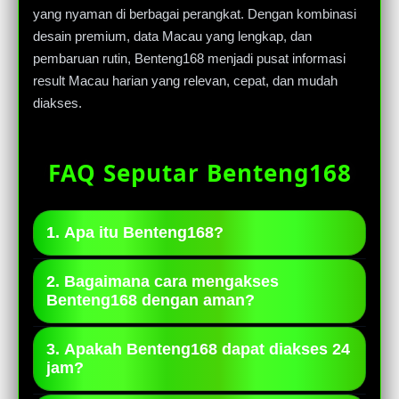
yang nyaman di berbagai perangkat. Dengan kombinasi
desain premium, data Macau yang lengkap, dan
pembaruan rutin, Benteng168 menjadi pusat informasi
result Macau harian yang relevan, cepat, dan mudah
diakses.
FAQ Seputar Benteng168
1. Apa itu Benteng168?
Benteng168 adalah sebuah platform
2. Bagaimana cara mengakses
online yang menyediakan berbagai
Benteng168 dengan aman?
informasi dan layanan digital yang dapat
Pengguna dapat mengakses Benteng168
diakses dengan mudah melalui perangkat
3. Apakah Benteng168 dapat diakses 24
melalui domain resmi yang aktif dan
jam?
desktop maupun mobile.
memastikan koneksi internet yang