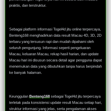
praktis, dan terstruktur.
Sebagai platform informasi Togel4d jitu online terpercaya,
Benteng168 menghadirkan data result Macau 4D, 3D, 2D
terbaru yang tersusun rapi dan mudah dipahami oleh
seluruh pengunjung. Informasi seperti pengeluaran
Macau, keluaran Macau, rekap hasil harian, dan update
Macau hari ini disusun secara detail agar pengguna dapat
menemukan data yang dibutuhkan tanpa harus berpindah
ke banyak halaman.
Keunggulan
Benteng168
sebagai Togel4d jitu terpercaya
terletak pada konsistensi update result Macau setiap hari,
struktur informasi yang jelas, serta pengalaman akses