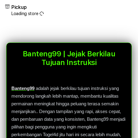
|
|
Pickup
Jejak
Jejak
Loading store
Berkilau
Berki
Tujuan
Tuju
Instruksi
Instr
Banteng99 | Jejak Berkilau
Tujuan Instruksi
Banteng99
adalah jejak berkilau tujuan instruksi yang
mendorong langkah lebih mantap, membantu kualitas
permainan meningkat hingga peluang terasa semakin
menjanjikan.. Dengan tampilan yang rapi, akses cepat,
dan pembaruan data yang konsisten, Banteng99 menjadi
pilihan bagi pengguna yang ingin mengikuti
perkembangan Togel4d jitu hari ini secara lebih mudah,