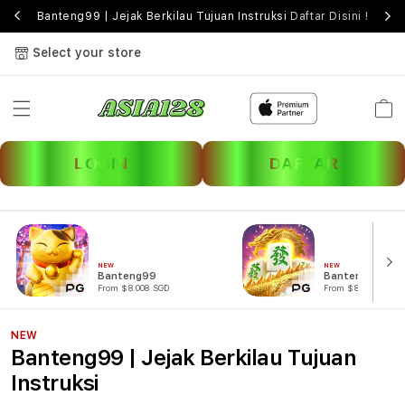
Banteng99 | Jejak Berkilau Tujuan Instruksi
Daftar Disini !
Select your store
Cart
LOGIN
DAFTAR
NEW
NEW
Banteng99
Banteng99 ONL
From $8.008 SGD
From $807.77 SGD
NEW
Banteng99 | Jejak Berkilau Tujuan
Instruksi