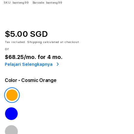
SKU:
banteng99
Barcode:
banteng99
$5.00 SGD
Tax included.
Shipping
calculated at checkout.
or
$68.25
/mo. for 4 mo.
Pelajari Selengkapnya
Color
- Cosmic Orange