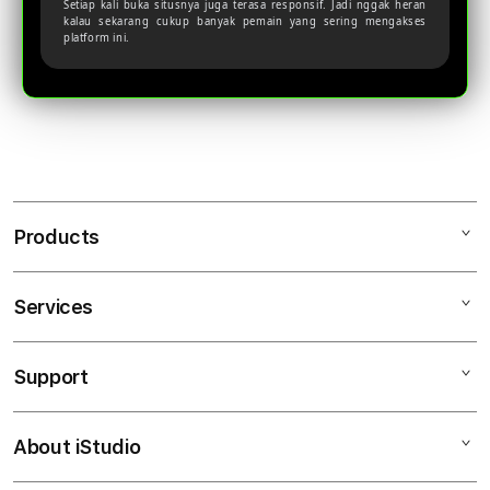
Setiap kali buka situsnya juga terasa responsif. Jadi nggak heran
kalau sekarang cukup banyak pemain yang sering mengakses
platform ini.
Products
Services
Banteng99
SITUS Banteng99
Support
AppleCare+
SLOT Banteng99
Corporate
Banteng99 ONLINE
About iStudio
My Account
Banteng99 ONLINE
Banteng99 GACOR