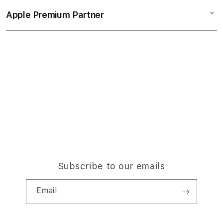
Collection & Delivery
Elush Service Provider
APK Banteng 123
Apple Premium Partner
About Us
Returns & Exchanges
Financing Options
Banteng 123 LOGIN
Find an iStudio near you
Contact Us
Trade-in
Why Shop at iStudio
FAQ
Traveller’s Reservation
Elush Corporate Website
Privacy Policy
Site Terms of Use
Subscribe to our emails
Email