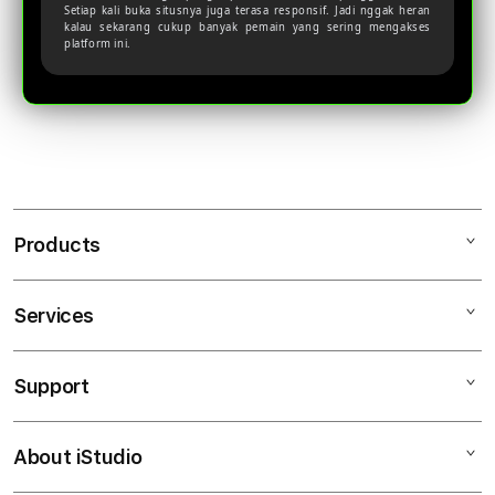
Setiap kali buka situsnya juga terasa responsif. Jadi nggak heran
kalau sekarang cukup banyak pemain yang sering mengakses
platform ini.
Products
Services
Banteng 123
SITUS Banteng 123
Support
AppleCare+
SLOT Banteng 123
Corporate
Banteng 123 ONLINE
About iStudio
My Account
Banteng 123 ONLINE
Banteng 123 GACOR