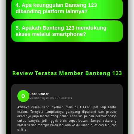
Ya, Banteng 123 dirancang untuk dapat
digunakan stabil agar pengalaman akses
4. Apa keunggulan Banteng 123
diakses kapan saja selama 24 jam
dibanding platform lainnya?
menjadi lebih lancar.
sehingga pengguna dapat memperoleh
Banteng 123 menawarkan tampilan yang
informasi dan layanan yang tersedia
5. Apakah Banteng 123 mendukung
responsif, proses akses yang cepat, serta
akses melalui smartphone?
tanpa batasan waktu.
pembaruan informasi secara berkala
Ya, Banteng 123 telah dioptimalkan untuk
untuk memberikan pengalaman
berbagai perangkat mobile sehingga
pengguna yang lebih nyaman.
pengguna dapat mengakses platform
dengan mudah melalui smartphone
Review Teratas Member Banteng 123
maupun tablet serta PC.
Opet Siantar
O
Member sejak 2025 •
Sumatera
Awalnya cuma iseng nyobain main di ASIA128 pas lagi santai
malam. Ternyata tampilannya gampang dipahami dan proses
aksesnya juga lancar. Yang paling enak sih pilihan permainannya
cukup banyak, jadi nggak bikin cepat bosan. Sampai sekarang
masih sering mampir kalau lagi ada waktu luang buat cari hiburan
online.