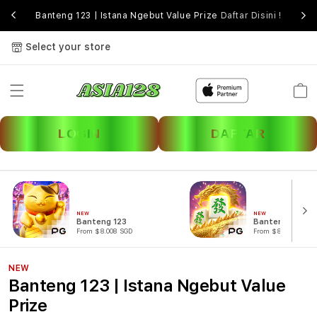
Banteng 123 | Istana Ngebut Value Prize
Daftar Disini !
Select your store
Cart
LOGIN
DAFTAR
NEW
NEW
Banteng 123
Banteng 123 ON
From $8.008 SGD
From $807.77 SGD
NEW
Banteng 123 | Istana Ngebut Value
Prize