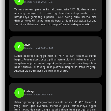
S
Member sejak 2025 •
Bali
Temen gue yang pertama kali rekomendasiin ASIA128, dan ternyata
memang lumayan oke. Dari segi tampilan cukup modern dan
navigasinya gampang dipahami. Gue paling suka karena bisa
diakses lewat HP tanpa kendala berarti. Buat ngisi waktu kosong
sambil cari hiburan, menurut gue platform ini cukup menarik.
Alvin
A
Member sejak 2025 •
Arif
Sudah beberapa minggu main di ASIA128 dan kesannya cukup
bagus. Proses akses cepat, pilihan game slot online beragam, dan
tampilannya juga ringan. Nggak perlu perangkat spek tinggi buat
buka situsnya. Buat yang suka platform simpel tapi tetap lengkap,
ASIA128 bisa jadi salah satu pilihan menarik.
Lintang
L
Member sejak 2025 •
Bali
Kalau ngomongin pengalaman main slot online, ASIA128 termasuk
yang bikin gue nyaman. Menunya jelas, tampilannya nggak
berantakan, dan gampang dipakai bahkan buat pengguna baru.