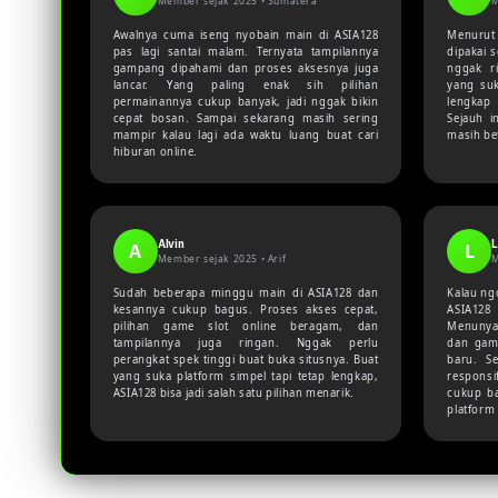
Member sejak 2025 •
Sumatera
M
Awalnya cuma iseng nyobain main di ASIA128
Menurut
pas lagi santai malam. Ternyata tampilannya
dipakai 
gampang dipahami dan proses aksesnya juga
nggak r
lancar. Yang paling enak sih pilihan
yang suk
permainannya cukup banyak, jadi nggak bikin
lengkap 
cepat bosan. Sampai sekarang masih sering
Sejauh i
mampir kalau lagi ada waktu luang buat cari
masih be
hiburan online.
Alvin
L
A
L
Member sejak 2025 •
Arif
M
Sudah beberapa minggu main di ASIA128 dan
Kalau ng
kesannya cukup bagus. Proses akses cepat,
ASIA128
pilihan game slot online beragam, dan
Menunya 
tampilannya juga ringan. Nggak perlu
dan gam
perangkat spek tinggi buat buka situsnya. Buat
baru. Se
yang suka platform simpel tapi tetap lengkap,
responsi
ASIA128 bisa jadi salah satu pilihan menarik.
cukup b
platform 