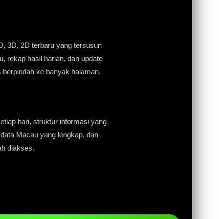
4D, 3D, 2D terbaru yang tersusun
, rekap hasil harian, dan update
s berpindah ke banyak halaman.
tiap hari, struktur informasi yang
 data Macau yang lengkap, dan
ah diakses.