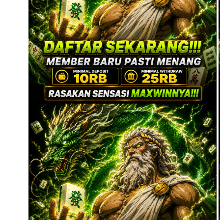
Open
media
2
in
modal