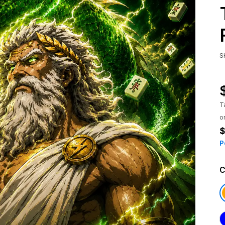
S
T
o
$
P
C