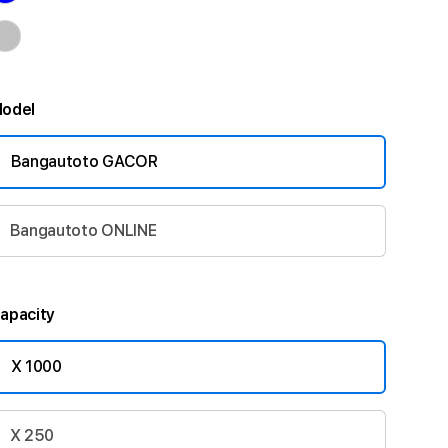
odel
Bangautoto GACOR
Bangautoto ONLINE
apacity
X 1000
X 250