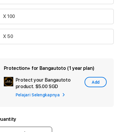
X 100
X 50
Protection+ for Bangautoto (1 year plan)
Protect your Bangautoto
Add
Add
product.
$5.00 SGD
Apple
Pelajari Selengkapnya
Care
uantity