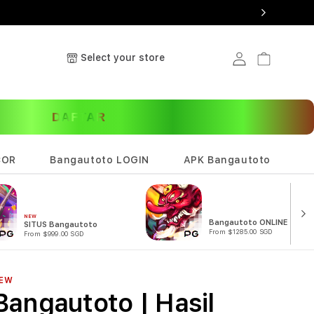
Select your store
Log in
Cart
DAFTAR
COR
Bangautoto LOGIN
APK Bangautoto
NEW
Bangautoto ONLINE
SITUS Bangautoto
From $1285.00 SGD
From $999.00 SGD
EW
Bangautoto | Hasil