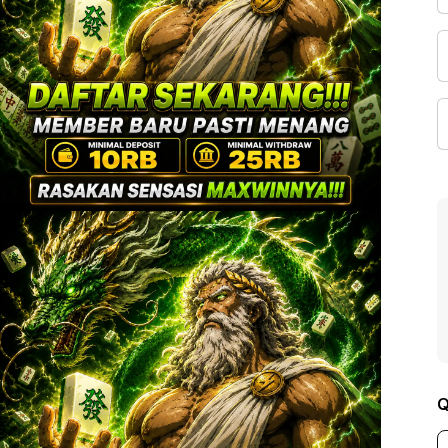
Open
media
3
in
modal
Q