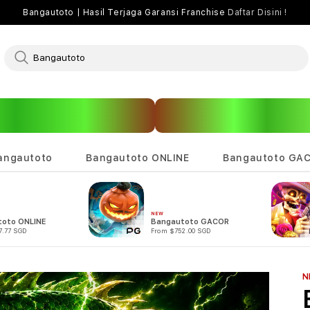
Bangautoto | Hasil Terjaga Garansi Franchise
Daftar Disini !
angautoto
Bangautoto ONLINE
Bangautoto GA
NEW
toto ONLINE
Bangautoto GACOR
7.77 SGD
From $752.00 SGD
N