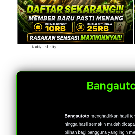
Open
Open
Open
of
NaN
/
-Infinity
media
media
media
4
6
8
in
in
in
modal
modal
modal
Bangautot
Bangautoto
menghadirkan hasil te
hingga hasil semakin mudah dicapai
pilihan bagi pengguna yang ingin men