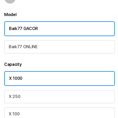
Model
Baik77 GACOR
Baik77 ONLINE
Capacity
X 1000
X 250
X 100