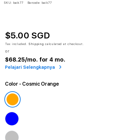
SKU:
baik77
Barcode:
baik77
$5.00 SGD
Tax included.
Shipping
calculated at checkout.
or
$68.25
/mo. for 4 mo.
Pelajari Selengkapnya
Color
- Cosmic Orange