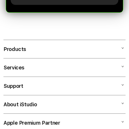
Products
Services
Baik77
SITUS Baik77
Support
AppleCare+
SLOT Baik77
Corporate
Baik77 ONLINE
About iStudio
My Account
Baik77 ONLINE
Baik77 GACOR
Collection & Delivery
Elush Service Provider
APK Baik77
Apple Premium Partner
About Us
Returns & Exchanges