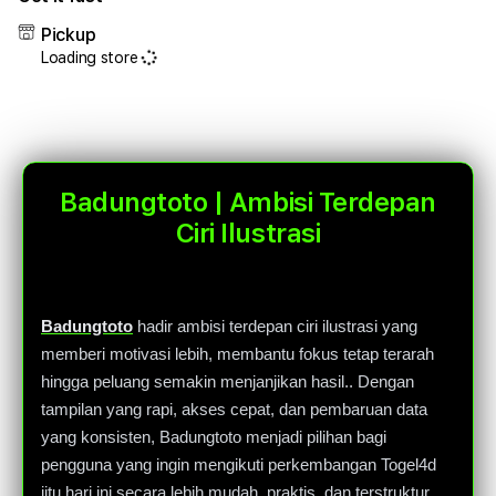
Badungtoto
Badu
|
|
Pickup
Ambisi
Ambi
Loading store
Terdepan
Terd
Ciri
Ciri
Ilustrasi
Ilustr
Badungtoto | Ambisi Terdepan
Ciri Ilustrasi
Badungtoto
hadir ambisi terdepan ciri ilustrasi yang
memberi motivasi lebih, membantu fokus tetap terarah
hingga peluang semakin menjanjikan hasil.. Dengan
tampilan yang rapi, akses cepat, dan pembaruan data
yang konsisten, Badungtoto menjadi pilihan bagi
pengguna yang ingin mengikuti perkembangan Togel4d
jitu hari ini secara lebih mudah, praktis, dan terstruktur.