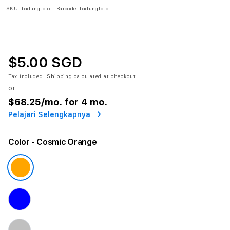
SKU:
badungtoto
Barcode:
badungtoto
$5.00 SGD
Tax included.
Shipping
calculated at checkout.
or
$68.25
/mo. for 4 mo.
Pelajari Selengkapnya
Color
- Cosmic Orange