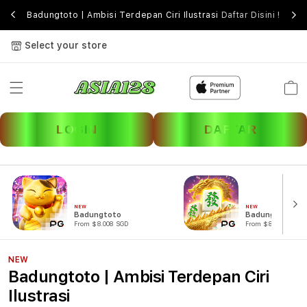
Badungtoto | Ambisi Terdepan Ciri Ilustrasi
Daftar Disini !
Select your store
Cart
LOGIN
DAFTAR
NEW
NEW
Badungtoto
Badungtoto ON
From $8.008 SGD
From $807.77 SGD
NEW
Badungtoto | Ambisi Terdepan Ciri
Ilustrasi