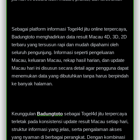
Sebagai platform informasi Togel4d jitu online terpercaya,
Badungtoto menghadirkan data result Macau 4D, 3D, 2D
terbaru yang tersusun rapi dan mudah dipahami oleh
seluruh pengunjung. Informasi seperti pengeluaran
Macau, keluaran Macau, rekap hasil harian, dan update
Macau hari ini disusun secara detail agar pengguna dapat
menemukan data yang dibutuhkan tanpa harus berpindah
ke banyak halaman.
Keunggulan
Badungtoto
sebagai Togel4d jitu terpercaya
terletak pada konsistensi update result Macau setiap hari,
struktur informasi yang jelas, serta pengalaman akses
yang nyaman di berbagai perangkat. Dengan kombinasi