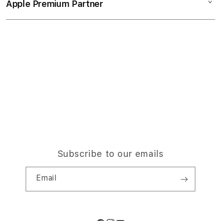
APK Badungtoto
Apple Premium Partner
About Us
Returns & Exchanges
Financing Options
Badungtoto LOGIN
Find an iStudio near you
Contact Us
Trade-in
Why Shop at iStudio
FAQ
Traveller’s Reservation
Elush Corporate Website
Privacy Policy
Site Terms of Use
Subscribe to our emails
Email