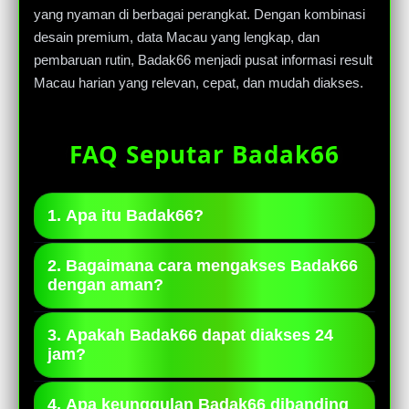
yang nyaman di berbagai perangkat. Dengan kombinasi
desain premium, data Macau yang lengkap, dan
pembaruan rutin, Badak66 menjadi pusat informasi result
Macau harian yang relevan, cepat, dan mudah diakses.
FAQ Seputar Badak66
1. Apa itu Badak66?
Badak66 adalah sebuah platform online
2. Bagaimana cara mengakses Badak66
yang menyediakan berbagai informasi
dengan aman?
dan layanan digital yang dapat diakses
Pengguna dapat mengakses Badak66
dengan mudah melalui perangkat
3. Apakah Badak66 dapat diakses 24
melalui domain resmi yang aktif dan
jam?
desktop maupun mobile.
memastikan koneksi internet yang
Ya, Badak66 dirancang untuk dapat
digunakan stabil agar pengalaman akses
4. Apa keunggulan Badak66 dibanding