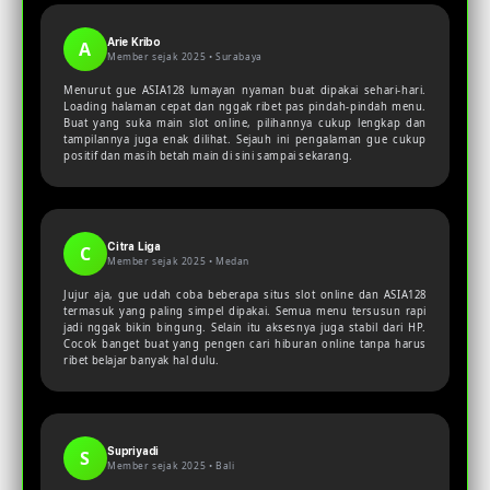
Arie Kribo
A
Member sejak 2025 •
Surabaya
Menurut gue ASIA128 lumayan nyaman buat dipakai sehari-hari.
Loading halaman cepat dan nggak ribet pas pindah-pindah menu.
Buat yang suka main slot online, pilihannya cukup lengkap dan
tampilannya juga enak dilihat. Sejauh ini pengalaman gue cukup
positif dan masih betah main di sini sampai sekarang.
Citra Liga
C
Member sejak 2025 •
Medan
Jujur aja, gue udah coba beberapa situs slot online dan ASIA128
termasuk yang paling simpel dipakai. Semua menu tersusun rapi
jadi nggak bikin bingung. Selain itu aksesnya juga stabil dari HP.
Cocok banget buat yang pengen cari hiburan online tanpa harus
ribet belajar banyak hal dulu.
Supriyadi
S
Member sejak 2025 •
Bali