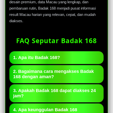
desain premium, data Macau yang lengkap, dan
pembaruan rutin, Badak 168 menjadi pusat informasi
result Macau harian yang relevan, cepat, dan mudah
diakses.
FAQ Seputar Badak 168
1. Apa itu Badak 168?
Badak 168 adalah sebuah platform online
2. Bagaimana cara mengakses Badak
yang menyediakan berbagai informasi
168 dengan aman?
dan layanan digital yang dapat diakses
Pengguna dapat mengakses Badak 168
dengan mudah melalui perangkat
3. Apakah Badak 168 dapat diakses 24
melalui domain resmi yang aktif dan
jam?
desktop maupun mobile.
memastikan koneksi internet yang
Ya, Badak 168 dirancang untuk dapat
digunakan stabil agar pengalaman akses
4. Apa keunggulan Badak 168