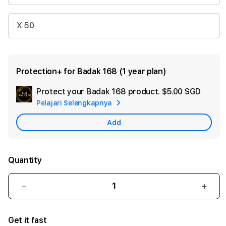
X 50
Protection+ for Badak 168 (1 year plan)
Protect your Badak 168 product.
$5.00 SGD
Add
Pelajari Selengkapnya
Apple
Care
Add
Quantity
Decrease
Incr
quantity
quant
for
for
Get it fast
Badak
Bada