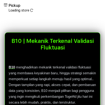
|
|
Pickup
Mekanik
Meka
Loading store
Terkenal
Terk
Validasi
Valid
Fluktuasi
Flukt
B10 | Mekanik Terkenal Validasi
Fluktuasi
B10
menghadirkan mekanik terkenal validasi fluktuasi
yang membawa keyakinan baru, hingga strategi semakin
memperkuat setiap langkah menuju hasil yang optimal..
Dengan tampilan yang rapi, akses cepat, dan pembaruan
data yang konsisten, B10 menjadi pilihan bagi pengguna
yang ingin mengikuti perkembangan Togel4d jitu hari ini
secara lebih mudah, praktis, dan terstruktur.