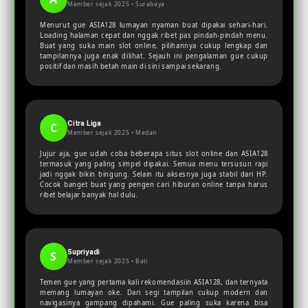
Member sejak 2025 •
Surabaya
Menurut gue ASIA128 lumayan nyaman buat dipakai sehari-hari.
Loading halaman cepat dan nggak ribet pas pindah-pindah menu.
Buat yang suka main slot online, pilihannya cukup lengkap dan
tampilannya juga enak dilihat. Sejauh ini pengalaman gue cukup
positif dan masih betah main di sini sampai sekarang.
Citra Liga
C
Member sejak 2025 •
Medan
Jujur aja, gue udah coba beberapa situs slot online dan ASIA128
termasuk yang paling simpel dipakai. Semua menu tersusun rapi
jadi nggak bikin bingung. Selain itu aksesnya juga stabil dari HP.
Cocok banget buat yang pengen cari hiburan online tanpa harus
ribet belajar banyak hal dulu.
Supriyadi
S
Member sejak 2025 •
Bali
Temen gue yang pertama kali rekomendasiin ASIA128, dan ternyata
memang lumayan oke. Dari segi tampilan cukup modern dan
navigasinya gampang dipahami. Gue paling suka karena bisa