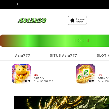
LOGIN
Asia777
SITUS Asia777
SLOT 
NEW
NEW
Asia777
Asia777
From $8.008 SGD
From $80
Skip to
product
information