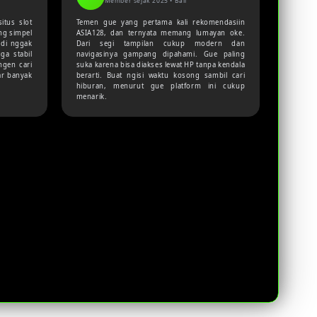
Member sejak 2025 •
Bali
itus slot
Temen gue yang pertama kali rekomendasiin
ng simpel
ASIA128, dan ternyata memang lumayan oke.
adi nggak
Dari segi tampilan cukup modern dan
ga stabil
navigasinya gampang dipahami. Gue paling
ngen cari
suka karena bisa diakses lewat HP tanpa kendala
ar banyak
berarti. Buat ngisi waktu kosong sambil cari
hiburan, menurut gue platform ini cukup
menarik.