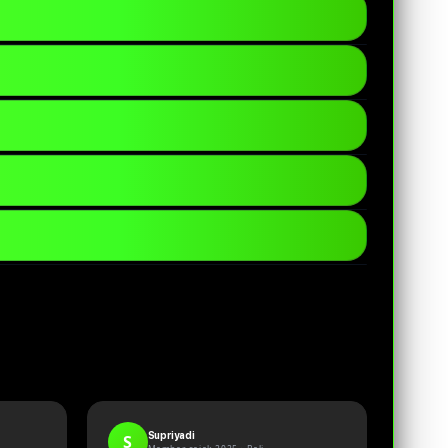
l yang dapat diakses dengan mudah melalui
si internet yang digunakan stabil agar
at memperoleh informasi dan layanan yang
formasi secara berkala untuk memberikan
mengakses platform dengan mudah melalui
Supriyadi
S