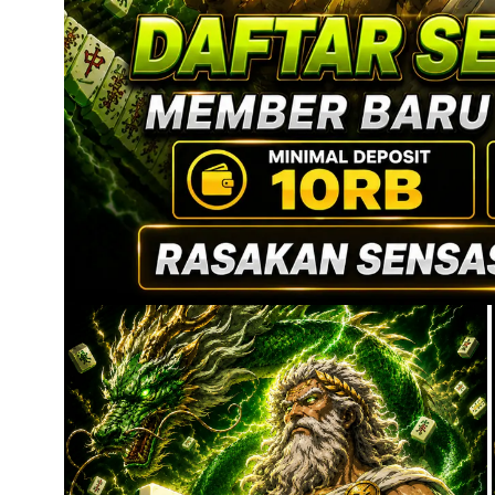
Open
media
1
in
modal