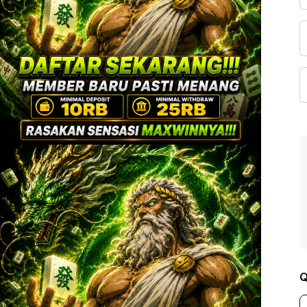
Open
media
3
in
modal
Q