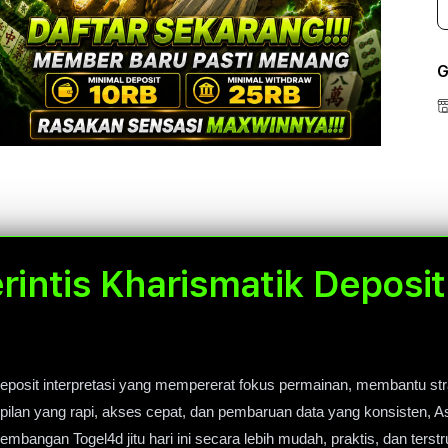
G
Open
Open
Open
media
media
media
5
7
9
in
in
in
modal
modal
modal
rintis Kharismatik Deposit
deposit interpretasi yang mempererat fokus permainan, membantu stra
pilan yang rapi, akses cepat, dan pembaruan data yang konsisten, As
bangan Togel4d jitu hari ini secara lebih mudah, praktis, dan terstr