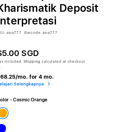
Kharismatik Deposit
Interpretasi
KU:
asia777
Barcode:
asia777
$5.00 SGD
ax included.
Shipping
calculated at checkout.
r
68.25
/mo. for 4 mo.
elajari Selengkapnya
olor
- Cosmic Orange