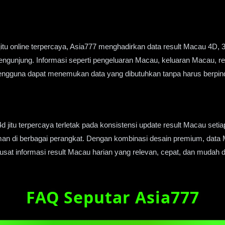
jitu online terpercaya, Asia777 menghadirkan data result Macau 4D, 
ngunjung. Informasi seperti pengeluaran Macau, keluaran Macau, re
r pengguna dapat menemukan data yang dibutuhkan tanpa harus berpi
 jitu terpercaya terletak pada konsistensi update result Macau setiap 
an di berbagai perangkat. Dengan kombinasi desain premium, data 
usat informasi result Macau harian yang relevan, cepat, dan mudah 
FAQ Seputar Asia777