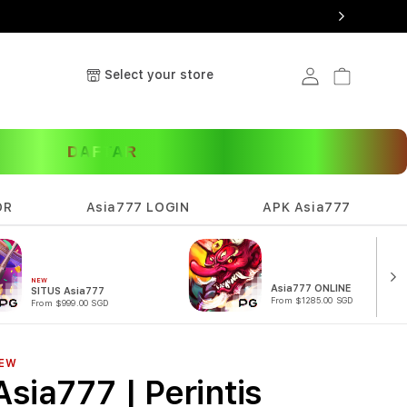
Select your store
Log in
Cart
DAFTAR
OR
Asia777 LOGIN
APK Asia777
NEW
Asia777 ONLINE
SITUS Asia777
From $1285.00 SGD
From $999.00 SGD
EW
Asia777 | Perintis