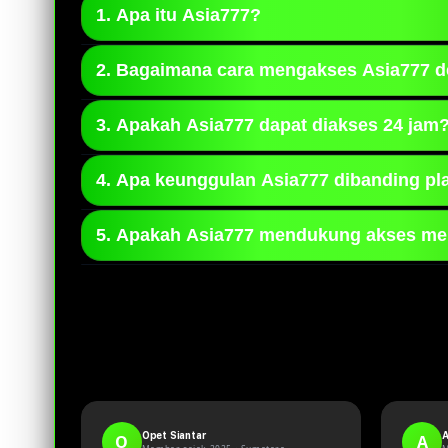
1. Apa itu Asia777?
Asia777 adalah sebuah platform online ya
2. Bagaimana cara mengakses Asia777 
perangkat desktop maupun mobile.
Pengguna dapat mengakses Asia777 mela
3. Apakah Asia777 dapat diakses 24 jam
pengalaman akses menjadi lebih lancar.
Ya, Asia777 dirancang untuk dapat diaks
4. Apa keunggulan Asia777 dibanding pl
tersedia tanpa batasan waktu.
Asia777 menawarkan tampilan yang respo
5. Apakah Asia777 mendukung akses me
pengalaman pengguna yang lebih nyaman.
Ya, Asia777 telah dioptimalkan untuk b
smartphone maupun tablet serta PC.
Opet Siantar
A
O
A