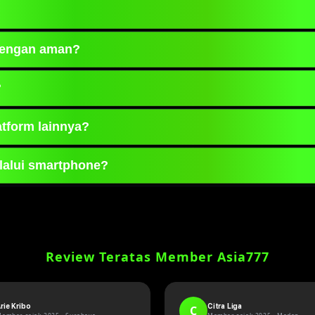
ng menyediakan berbagai informasi dan layanan digita
dengan aman?
lui domain resmi yang aktif dan memastikan konek
?
es kapan saja selama 24 jam sehingga pengguna dap
atform lainnya?
nsif, proses akses yang cepat, serta pembaruan in
lalui smartphone?
erbagai perangkat mobile sehingga pengguna dapat 
Review Teratas Member Asia777
rie Kribo
Citra Liga
C