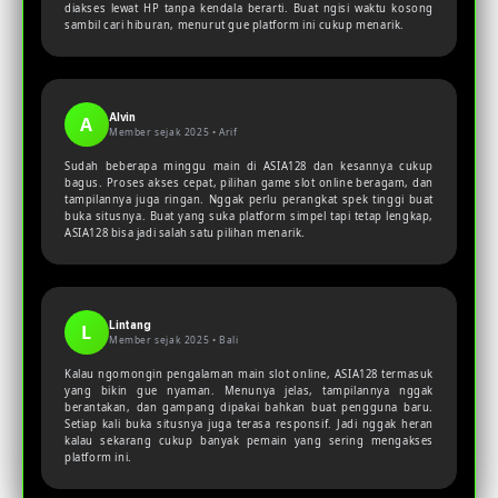
diakses lewat HP tanpa kendala berarti. Buat ngisi waktu kosong
sambil cari hiburan, menurut gue platform ini cukup menarik.
Alvin
A
Member sejak 2025 •
Arif
Sudah beberapa minggu main di ASIA128 dan kesannya cukup
bagus. Proses akses cepat, pilihan game slot online beragam, dan
tampilannya juga ringan. Nggak perlu perangkat spek tinggi buat
buka situsnya. Buat yang suka platform simpel tapi tetap lengkap,
ASIA128 bisa jadi salah satu pilihan menarik.
Lintang
L
Member sejak 2025 •
Bali
Kalau ngomongin pengalaman main slot online, ASIA128 termasuk
yang bikin gue nyaman. Menunya jelas, tampilannya nggak
berantakan, dan gampang dipakai bahkan buat pengguna baru.
Setiap kali buka situsnya juga terasa responsif. Jadi nggak heran
kalau sekarang cukup banyak pemain yang sering mengakses
platform ini.