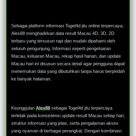
Sebagai platform informasi Togel4d jitu online terpercaya,
Alex88 menghadirkan data result Macau 4D, 3D, 2D
terbaru yang tersusun rapi dan mudah dipahami oleh
seluruh pengunjung. Informasi seperti pengeluaran
Macau, keluaran Macau, rekap hasil harian, dan update
Macau hari ini disusun secara detail agar pengguna dapat
menemukan data yang dibutuhkan tanpa harus berpindah
ke banyak halaman.
Keunggulan
Alex88
sebagai Togel4d jitu terpercaya
terletak pada konsistensi update result Macau setiap hari,
struktur informasi yang jelas, serta pengalaman akses
yang nyaman di berbagai perangkat. Dengan kombinasi