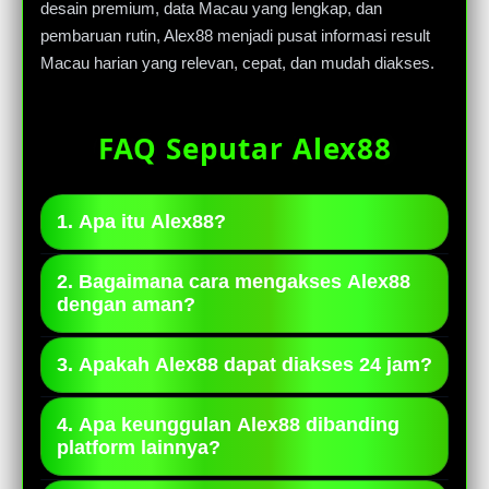
desain premium, data Macau yang lengkap, dan
pembaruan rutin, Alex88 menjadi pusat informasi result
Macau harian yang relevan, cepat, dan mudah diakses.
FAQ Seputar Alex88
1. Apa itu Alex88?
Alex88 adalah sebuah platform online
2. Bagaimana cara mengakses Alex88
yang menyediakan berbagai informasi
dengan aman?
dan layanan digital yang dapat diakses
Pengguna dapat mengakses Alex88
dengan mudah melalui perangkat
3. Apakah Alex88 dapat diakses 24 jam?
melalui domain resmi yang aktif dan
desktop maupun mobile.
Ya, Alex88 dirancang untuk dapat diakses
memastikan koneksi internet yang
4. Apa keunggulan Alex88 dibanding
kapan saja selama 24 jam sehingga
digunakan stabil agar pengalaman akses
platform lainnya?
pengguna dapat memperoleh informasi
menjadi lebih lancar.