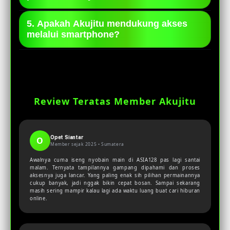
pengguna dapat memperoleh informasi
Akujitu menawarkan tampilan yang
dan layanan yang tersedia tanpa batasan
5. Apakah Akujitu mendukung akses
responsif, proses akses yang cepat, serta
melalui smartphone?
waktu.
pembaruan informasi secara berkala
Ya, Akujitu telah dioptimalkan untuk
untuk memberikan pengalaman
berbagai perangkat mobile sehingga
pengguna yang lebih nyaman.
pengguna dapat mengakses platform
dengan mudah melalui smartphone
Review Teratas Member Akujitu
maupun tablet serta PC.
Opet Siantar
O
Member sejak 2025 •
Sumatera
Awalnya cuma iseng nyobain main di ASIA128 pas lagi santai
malam. Ternyata tampilannya gampang dipahami dan proses
aksesnya juga lancar. Yang paling enak sih pilihan permainannya
cukup banyak, jadi nggak bikin cepat bosan. Sampai sekarang
masih sering mampir kalau lagi ada waktu luang buat cari hiburan
online.