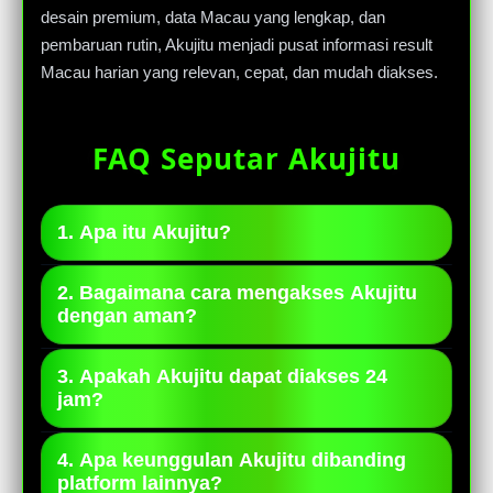
desain premium, data Macau yang lengkap, dan
pembaruan rutin, Akujitu menjadi pusat informasi result
Macau harian yang relevan, cepat, dan mudah diakses.
FAQ Seputar Akujitu
1. Apa itu Akujitu?
Akujitu adalah sebuah platform online
2. Bagaimana cara mengakses Akujitu
yang menyediakan berbagai informasi
dengan aman?
dan layanan digital yang dapat diakses
Pengguna dapat mengakses Akujitu
dengan mudah melalui perangkat
3. Apakah Akujitu dapat diakses 24
melalui domain resmi yang aktif dan
jam?
desktop maupun mobile.
memastikan koneksi internet yang
Ya, Akujitu dirancang untuk dapat diakses
digunakan stabil agar pengalaman akses
4. Apa keunggulan Akujitu dibanding
kapan saja selama 24 jam sehingga
platform lainnya?
menjadi lebih lancar.