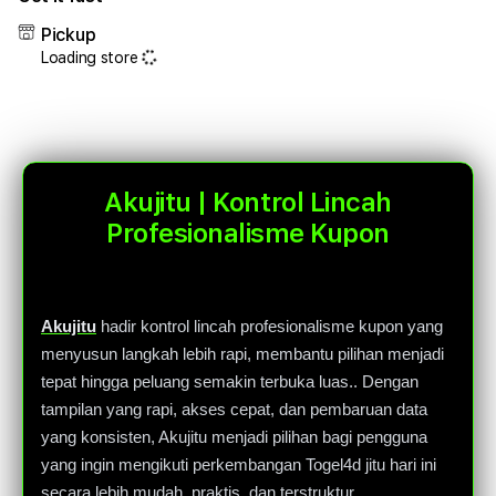
Akujitu
Akuji
|
|
Pickup
Kontrol
Kontr
Loading store
Lincah
Linc
Profesionalisme
Prof
Kupon
Kupo
Akujitu | Kontrol Lincah
Profesionalisme Kupon
Akujitu
hadir kontrol lincah profesionalisme kupon yang
menyusun langkah lebih rapi, membantu pilihan menjadi
tepat hingga peluang semakin terbuka luas.. Dengan
tampilan yang rapi, akses cepat, dan pembaruan data
yang konsisten, Akujitu menjadi pilihan bagi pengguna
yang ingin mengikuti perkembangan Togel4d jitu hari ini
secara lebih mudah, praktis, dan terstruktur.