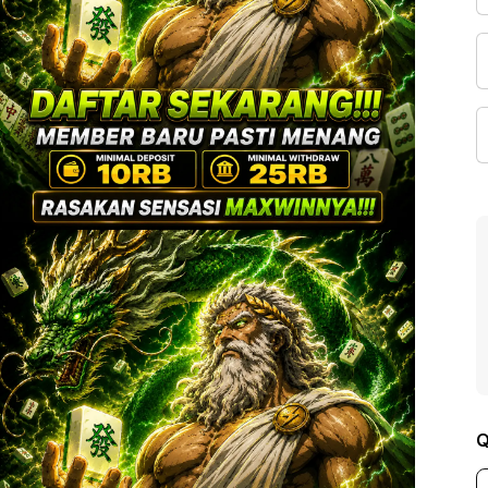
Open
media
3
in
modal
Q