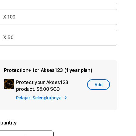
X 100
X 50
Protection+ for Akses123 (1 year plan)
Protect your Akses123
Add
Add
product.
$5.00 SGD
Apple
Pelajari Selengkapnya
Care
uantity