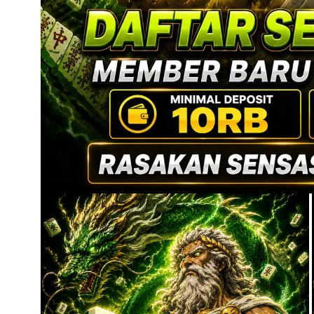
Open
media
1
in
modal