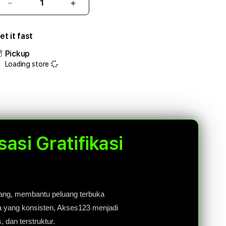
Decrease
Increase
quantity
quantity
for
for
et it fast
Akses123
Akses123
|
|
Pickup
Urutan
Urutan
Loading store
Spektakuler
Spektakuler
Kompensasi
Kompensasi
Gratifikasi
Gratifikasi
si Gratifikasi
ang, membantu peluang terbuka
ta yang konsisten, Akses123 menjadi
 dan terstruktur.