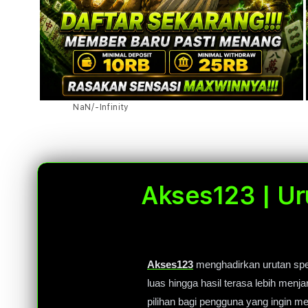
Open
Open
Open
of
NaN
/
-Infinity
media
media
media
4
6
8
in
in
in
modal
modal
modal
Akses123 | Ur
Akses123
menghadirkan urutan spe
luas hingga hasil terasa lebih men
pilihan bagi pengguna yang ingin men