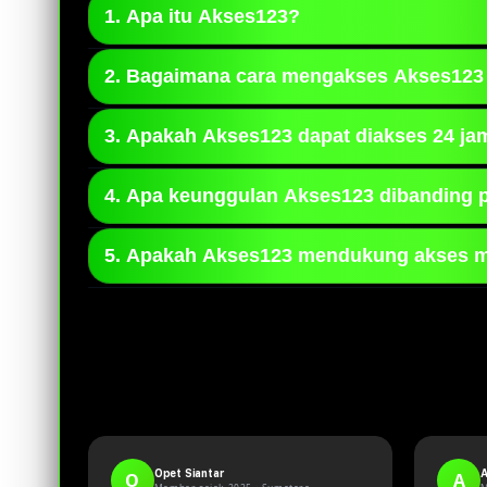
1. Apa itu Akses123?
Akses123 adalah sebuah platform online
2. Bagaimana cara mengakses Akses12
melalui perangkat desktop maupun mobile
Pengguna dapat mengakses Akses123 mel
3. Apakah Akses123 dapat diakses 24 ja
pengalaman akses menjadi lebih lancar.
Ya, Akses123 dirancang untuk dapat diak
4. Apa keunggulan Akses123 dibanding p
tersedia tanpa batasan waktu.
Akses123 menawarkan tampilan yang resp
5. Apakah Akses123 mendukung akses m
pengalaman pengguna yang lebih nyaman.
Ya, Akses123 telah dioptimalkan untuk 
smartphone maupun tablet serta PC.
Opet Siantar
A
O
A