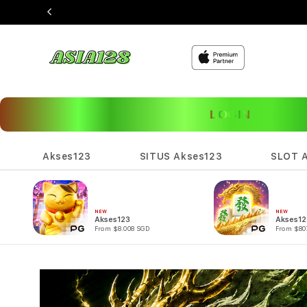
LOGIN
Akses123
SITUS Akses123
SLOT 
NEW
NEW
Akses123
Akses12
From $8.008 SGD
From $80
Skip to
product
information