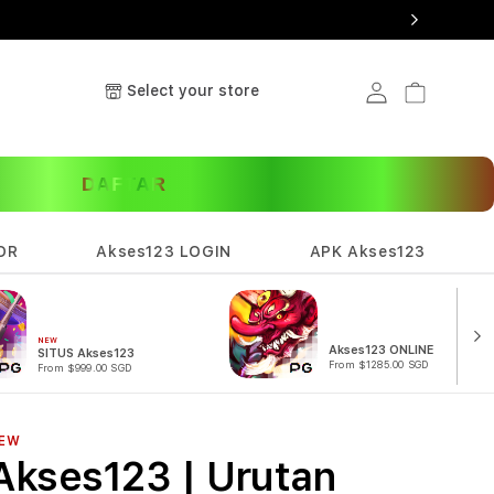
Select your store
Log in
Cart
DAFTAR
OR
Akses123 LOGIN
APK Akses123
NEW
Akses123 ONLINE
SITUS Akses123
From $1285.00 SGD
From $999.00 SGD
EW
Akses123 | Urutan