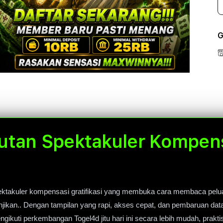
G
Open
Open
Open
media
media
media
5
7
9
in
in
in
modal
modal
modal
utan Spektakuler Kompensa
ktakuler kompensasi gratifikasi yang membuka cara membaca pelu
janjikan.. Dengan tampilan yang rapi, akses cepat, dan pembaruan da
gikuti perkembangan Togel4d jitu hari ini secara lebih mudah, praktis,