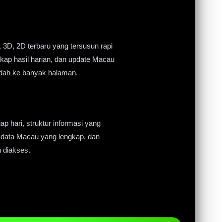
 3D, 2D terbaru yang tersusun rapi
kap hasil harian, dan update Macau
ndah ke banyak halaman.
ap hari, struktur informasi yang
 data Macau yang lengkap, dan
 diakses.