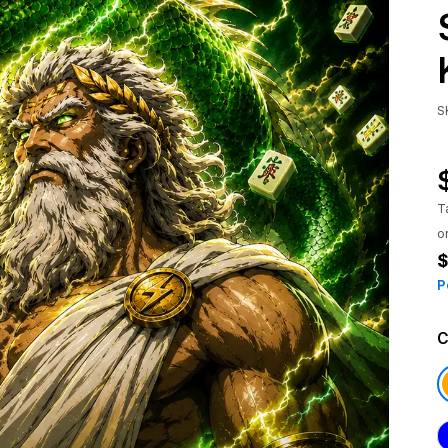
S
T
o
$
P
C