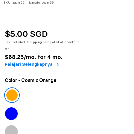
SKU:
agam55
Barcode:
agam55
$5.00 SGD
Tax included.
Shipping
calculated at checkout.
or
$68.25
/mo. for 4 mo.
Pelajari Selengkapnya
Color
- Cosmic Orange