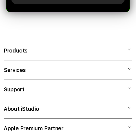
Products
Services
Agam55
SITUS Agam55
Support
AppleCare+
SLOT Agam55
Corporate
Agam55 ONLINE
About iStudio
My Account
Agam55 ONLINE
Agam55 GACOR
Collection & Delivery
Elush Service Provider
APK Agam55
Apple Premium Partner
About Us
Returns & Exchanges
Financing Options