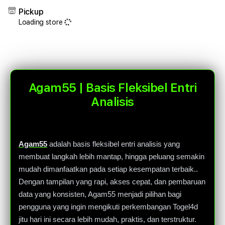
|
|
Pickup
Basis
Basis
Loading store
Fleksibel
Fleks
Entri
Entri
Analisis
Anali
Agam55 | Basis Fleksibel Entri
Analisis
Agam55
adalah basis fleksibel entri analisis yang
membuat langkah lebih mantap, hingga peluang semakin
mudah dimanfaatkan pada setiap kesempatan terbaik..
Dengan tampilan yang rapi, akses cepat, dan pembaruan
data yang konsisten, Agam55 menjadi pilihan bagi
pengguna yang ingin mengikuti perkembangan Togel4d
jitu hari ini secara lebih mudah, praktis, dan terstruktur.