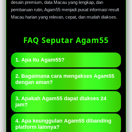
desain premium, data Macau yang lengkap, dan
pembaruan rutin, Agam55 menjadi pusat informasi result
Macau harian yang relevan, cepat, dan mudah diakses.
FAQ Seputar Agam55
1. Apa itu Agam55?
Agam55 adalah sebuah platform online
2. Bagaimana cara mengakses Agam55
yang menyediakan berbagai informasi
dengan aman?
dan layanan digital yang dapat diakses
Pengguna dapat mengakses Agam55
dengan mudah melalui perangkat
3. Apakah Agam55 dapat diakses 24
melalui domain resmi yang aktif dan
jam?
desktop maupun mobile.
memastikan koneksi internet yang
Ya, Agam55 dirancang untuk dapat
digunakan stabil agar pengalaman akses
4. Apa keunggulan Agam55 dibanding
diakses kapan saja selama 24 jam
platform lainnya?
menjadi lebih lancar.