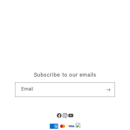
Contact Us
Trade-in
Why Shop at iStudio
FAQ
Traveller’s Reservation
Elush Corporate Website
Privacy Policy
Site Terms of Use
Subscribe to our emails
Email
Facebook
Instagram
YouTube
Payment
methods