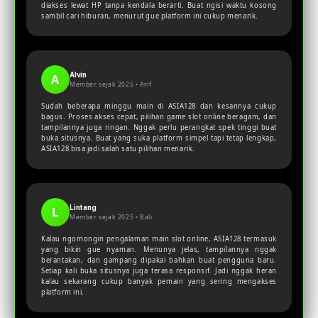
diakses lewat HP tanpa kendala berarti. Buat ngisi waktu kosong
sambil cari hiburan, menurut gue platform ini cukup menarik.
Alvin
A
Member sejak 2025 •
Arif
Sudah beberapa minggu main di ASIA128 dan kesannya cukup
bagus. Proses akses cepat, pilihan game slot online beragam, dan
tampilannya juga ringan. Nggak perlu perangkat spek tinggi buat
buka situsnya. Buat yang suka platform simpel tapi tetap lengkap,
ASIA128 bisa jadi salah satu pilihan menarik.
Lintang
L
Member sejak 2025 •
Bali
Kalau ngomongin pengalaman main slot online, ASIA128 termasuk
yang bikin gue nyaman. Menunya jelas, tampilannya nggak
berantakan, dan gampang dipakai bahkan buat pengguna baru.
Setiap kali buka situsnya juga terasa responsif. Jadi nggak heran
kalau sekarang cukup banyak pemain yang sering mengakses
platform ini.