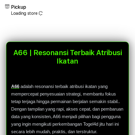
|
|
Pickup
Resonansi
Reso
Loading store
Terbaik
Terb
Atribusi
Atrib
Ikatan
Ikata
A66 | Resonansi Terbaik Atribusi
Ikatan
A66
adalah resonansi terbaik atribusi ikatan yang
mempercepat penyesuaian strategi, membantu fokus
tetap terjaga hingga permainan berjalan semakin stabil..
Dengan tampilan yang rapi, akses cepat, dan pembaruan
data yang konsisten, A66 menjadi pilihan bagi pengguna
yang ingin mengikuti perkembangan Togel4d jitu hari ini
secara lebih mudah, praktis, dan terstruktur.