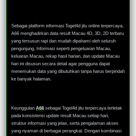
Sebagai platform informasi Togel4d jitu online terpercaya,
A66 menghadirkan data result Macau 4D, 3D, 2D terbaru
yang tersusun rapi dan mudah dipahami oleh seluruh
pengunjung. Informasi seperti pengeluaran Macau,
keluaran Macau, rekap hasil harian, dan update Macau
hari ini disusun secara detail agar pengguna dapat
menemukan data yang dibutuhkan tanpa harus berpindah
ke banyak halaman.
Keunggulan
A66
sebagai Togel4d jitu terpercaya terletak
pada konsistensi update result Macau setiap hari,
struktur informasi yang jelas, serta pengalaman akses
yang nyaman di berbagai perangkat. Dengan kombinasi