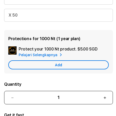
X 50
Protection+ for 1000 Nt (1 year plan)
Protect your 1000 Nt product.
$5.00 SGD
Add
Pelajari Selengkapnya
Apple
Care
Add
Quantity
Decrease
Incr
quantity
quant
for
for
Get it fast