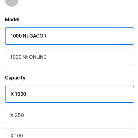
Model
1000 Nt GACOR
1000 Nt ONLINE
Capacity
X 1000
X 250
X 100