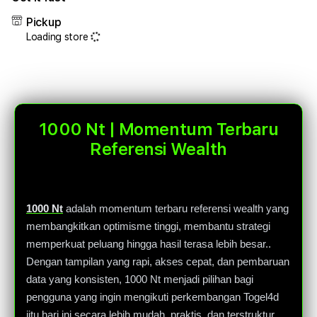
1000
1000
Nt
Nt
Pickup
|
|
Loading store
Momentum
Mom
Terbaru
Terb
Referensi
Refe
Wealth
Weal
1000 Nt | Momentum Terbaru
Referensi Wealth
1000 Nt
adalah momentum terbaru referensi wealth yang
membangkitkan optimisme tinggi, membantu strategi
memperkuat peluang hingga hasil terasa lebih besar..
Dengan tampilan yang rapi, akses cepat, dan pembaruan
data yang konsisten, 1000 Nt menjadi pilihan bagi
pengguna yang ingin mengikuti perkembangan Togel4d
jitu hari ini secara lebih mudah, praktis, dan terstruktur.