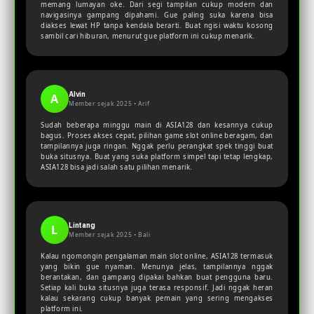
memang lumayan oke. Dari segi tampilan cukup modern dan
navigasinya gampang dipahami. Gue paling suka karena bisa
diakses lewat HP tanpa kendala berarti. Buat ngisi waktu kosong
sambil cari hiburan, menurut gue platform ini cukup menarik.
Alvin
A
Member sejak 2025 •
Arif
Sudah beberapa minggu main di ASIA128 dan kesannya cukup
bagus. Proses akses cepat, pilihan game slot online beragam, dan
tampilannya juga ringan. Nggak perlu perangkat spek tinggi buat
buka situsnya. Buat yang suka platform simpel tapi tetap lengkap,
ASIA128 bisa jadi salah satu pilihan menarik.
Lintang
L
Member sejak 2025 •
Bali
Kalau ngomongin pengalaman main slot online, ASIA128 termasuk
yang bikin gue nyaman. Menunya jelas, tampilannya nggak
berantakan, dan gampang dipakai bahkan buat pengguna baru.
Setiap kali buka situsnya juga terasa responsif. Jadi nggak heran
kalau sekarang cukup banyak pemain yang sering mengakses
platform ini.